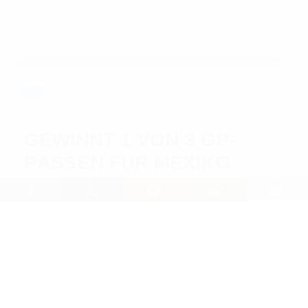
WM
NEWS
11.05.2012 / 9:58
GEWINNSPIEL
GEWINNT 1 VON 3 GP-
PÄSSEN FÜR MEXIKO
Lesedauer: 1 min
Am kommenden Sonntagabend im öffentlich-
rechtlichen Fernsehen einen nicht mehr ganz
taufrischen Krimi schauen oder sich bei den Privaten
einen langweiligen Ami-Schinken reinziehen? Das
muss nicht sein! Wir bieten euch als Alternative mit