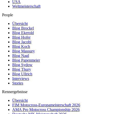
USA
Weltmeisterschaft
People
Übersicht
Blog Brockel
Blog Ekerold
Blog Hofer
Blog Jacobi
Blog Koch
Blog Massury
Blog Nagl
Blog Papenmeier
Blog Sydow
Blog Thury
Blog Ullrich
Interviews
Stories
Rennergebnisse
Übersicht
FIM Motocross-Europameisterschaft 2026
AMA Pro Motocross Championship 2026