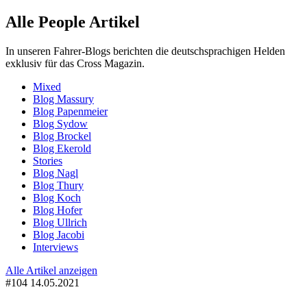
Alle People Artikel
In unseren Fahrer-Blogs berichten die deutschsprachigen Helden
exklusiv für das Cross Magazin.
Mixed
Blog Massury
Blog Papenmeier
Blog Sydow
Blog Brockel
Blog Ekerold
Stories
Blog Nagl
Blog Thury
Blog Koch
Blog Hofer
Blog Ullrich
Blog Jacobi
Interviews
Alle Artikel anzeigen
#104
14.05.2021