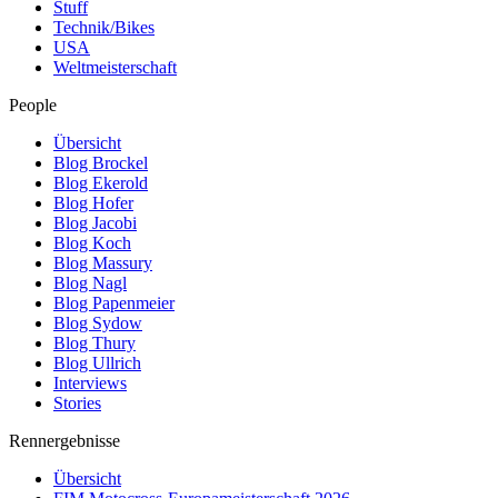
Stuff
Technik/Bikes
USA
Weltmeisterschaft
People
Übersicht
Blog Brockel
Blog Ekerold
Blog Hofer
Blog Jacobi
Blog Koch
Blog Massury
Blog Nagl
Blog Papenmeier
Blog Sydow
Blog Thury
Blog Ullrich
Interviews
Stories
Rennergebnisse
Übersicht