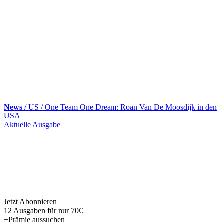
News
/ US / One Team One Dream: Roan Van De Moosdijk in den
USA
Skip
Aktuelle Ausgabe
to
content
Jetzt Abonnieren
12 Ausgaben für nur 70€
+Prämie aussuchen