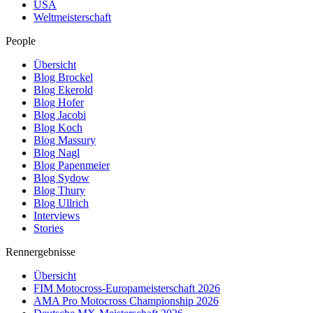
USA
Weltmeisterschaft
People
Übersicht
Blog Brockel
Blog Ekerold
Blog Hofer
Blog Jacobi
Blog Koch
Blog Massury
Blog Nagl
Blog Papenmeier
Blog Sydow
Blog Thury
Blog Ullrich
Interviews
Stories
Rennergebnisse
Übersicht
FIM Motocross-Europameisterschaft 2026
AMA Pro Motocross Championship 2026