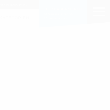
EITE DURCHSUCHEN
JETZT ABONNIEREN
12 Ausgaben für nur 70€
KATEGORIEN
+Prämie aussuchen