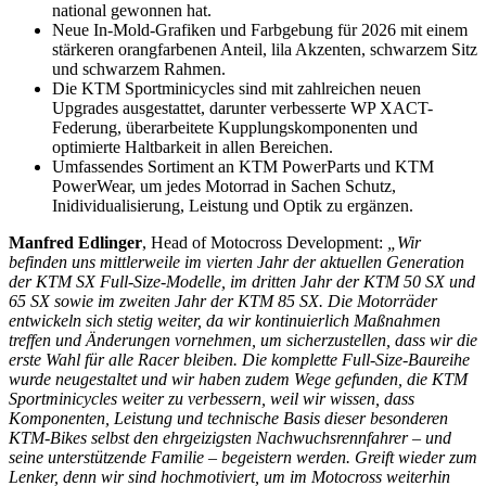
national gewonnen hat.
Neue In-Mold-Grafiken und Farbgebung für 2026 mit einem
stärkeren orangfarbenen Anteil, lila Akzenten, schwarzem Sitz
und schwarzem Rahmen.
Die KTM Sportminicycles sind mit zahlreichen neuen
Upgrades ausgestattet, darunter verbesserte WP XACT-
Federung, überarbeitete Kupplungskomponenten und
optimierte Haltbarkeit in allen Bereichen.
Umfassendes Sortiment an KTM PowerParts und KTM
PowerWear, um jedes Motorrad in Sachen Schutz,
Inidividualisierung, Leistung und Optik zu ergänzen.
Manfred Edlinger
, Head of Motocross Development:
„Wir
befinden uns mittlerweile im vierten Jahr der aktuellen Generation
der KTM SX Full-Size-Modelle, im dritten Jahr der KTM 50 SX und
65 SX sowie im zweiten Jahr der KTM 85 SX. Die Motorräder
entwickeln sich stetig weiter, da wir kontinuierlich Maßnahmen
treffen und Änderungen vornehmen, um sicherzustellen, dass wir die
erste Wahl für alle Racer bleiben. Die komplette Full-Size-Baureihe
wurde neugestaltet und wir haben zudem Wege gefunden, die KTM
Sportminicycles weiter zu verbessern, weil wir wissen, dass
Komponenten, Leistung und technische Basis dieser besonderen
KTM-Bikes selbst den ehrgeizigsten Nachwuchsrennfahrer – und
seine unterstützende Familie – begeistern werden. Greift wieder zum
Lenker, denn wir sind hochmotiviert, um im Motocross weiterhin