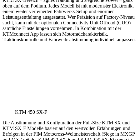
KTM SX-Bereich – agiles Handling und siegreiche Power – ganz
oben auf dem Podium. Jedes Modell ist mit modernster Elektronik,
einem weiter verfeinerten Fahrwerks-Setup und enormer
Leistungsentfaltung ausgestattet. Wer Präzision auf Factory-Niveau
sucht, kann mit der optionalen Connectivity Unit Offroad (CUO)
sämtliche Einstellungen vornehmen. In Kombination mit der
KTMconnect App lassen sich Motorradcharakteristik,
Traktionskontrolle und Fahrwerksabstimmung individuell anpassen.
KTM 450 SX-F
Die Abstimmung und Konfiguration der Full-Size KTM SX und
KTM SX-F Modelle basiert auf den wertvollen Erfahrungen und
Erfolgen in der FIM Motocross-Weltmeisterschaft (Siege in MXGP
und MX2 mit der KTM 450 SX-F und KTM 250 SX-F) sowie in