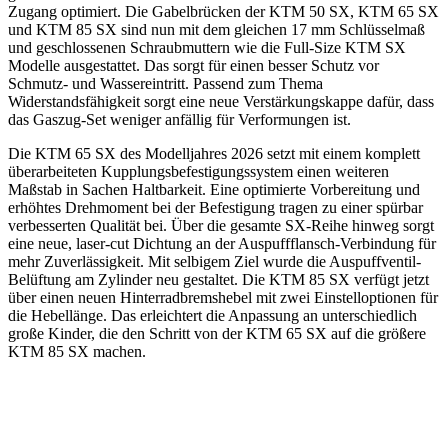
Zugang optimiert. Die Gabelbrücken der KTM 50 SX, KTM 65 SX
und KTM 85 SX sind nun mit dem gleichen 17 mm Schlüsselmaß
und geschlossenen Schraubmuttern wie die Full-Size KTM SX
Modelle ausgestattet. Das sorgt für einen besser Schutz vor
Schmutz- und Wassereintritt. Passend zum Thema
Widerstandsfähigkeit sorgt eine neue Verstärkungskappe dafür, dass
das Gaszug-Set weniger anfällig für Verformungen ist.
Die KTM 65 SX des Modelljahres 2026 setzt mit einem komplett
überarbeiteten Kupplungsbefestigungssystem einen weiteren
Maßstab in Sachen Haltbarkeit. Eine optimierte Vorbereitung und
erhöhtes Drehmoment bei der Befestigung tragen zu einer spürbar
verbesserten Qualität bei. Über die gesamte SX-Reihe hinweg sorgt
eine neue, laser-cut Dichtung an der Auspuffflansch-Verbindung für
mehr Zuverlässigkeit. Mit selbigem Ziel wurde die Auspuffventil-
Belüftung am Zylinder neu gestaltet. Die KTM 85 SX verfügt jetzt
über einen neuen Hinterradbremshebel mit zwei Einstelloptionen für
die Hebellänge. Das erleichtert die Anpassung an unterschiedlich
große Kinder, die den Schritt von der KTM 65 SX auf die größere
KTM 85 SX machen.