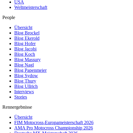
USA
Weltmeisterschaft
People
Übersicht
Blog Brockel
Blog Ekerold
Blog Hofer
Blog Jacobi
Blog Koch
Blog Massury
Blog Nagl
Blog Papenmeier
Blog Sydow
Blog Thury
Blog Ullrich
Interviews
Stories
Rennergebnisse
Übersicht
FIM Motocross-Europameisterschaft 2026
AMA Pro Motocross Championship 2026