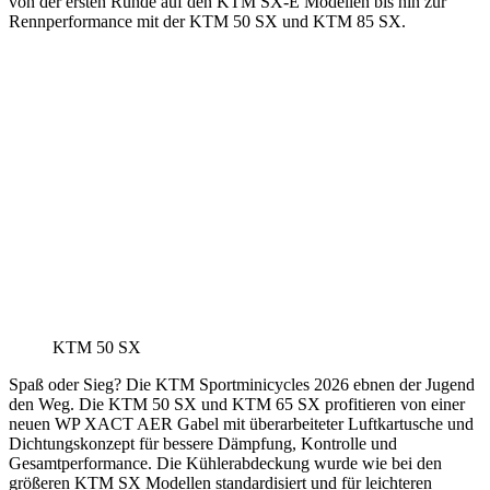
von der ersten Runde auf den KTM SX-E Modellen bis hin zur
Rennperformance mit der KTM 50 SX und KTM 85 SX.
KTM 50 SX
Spaß oder Sieg? Die KTM Sportminicycles 2026 ebnen der Jugend
den Weg. Die KTM 50 SX und KTM 65 SX profitieren von einer
neuen WP XACT AER Gabel mit überarbeiteter Luftkartusche und
Dichtungskonzept für bessere Dämpfung, Kontrolle und
Gesamtperformance. Die Kühlerabdeckung wurde wie bei den
größeren KTM SX Modellen standardisiert und für leichteren