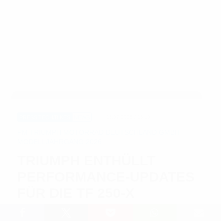
PRESS
TECH/BIKES
NEWS
15.07.2025 / 16:13
PM TRIUMPH MOTORRAD DEUTSCHLAND GMBH -
MODELLJAHRGANG 2026
TRIUMPH ENTHÜLLT
PERFORMANCE-UPDATES
FÜR DIE TF 250-X
Lesedauer: 6 min