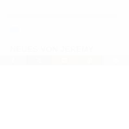
#104
PEOPLE
14.05.2021 / 12:55
JEREMY SYDOWS SAISON 2021 – DAS NEUE TEAM
NEUES VON JEREMY
Lesedauer: 1 min
Im letzten Jahr noch bildete Jeremy Sydow zusammen
mit Simon Längenfelder die „GASGAS-WG“, aus
welcher die beiden in regelmäßigen Abständen im
Magazin berichteten. Für 2021 stand jedoch
bekanntlich ein Team-Wechsel an und nun ist es an