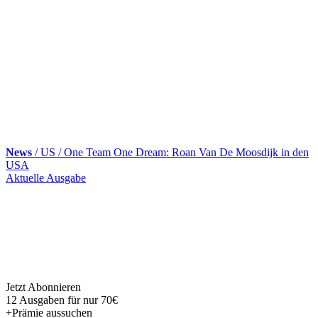
News
/ US / One Team One Dream: Roan Van De Moosdijk in den
USA
Skip
Aktuelle Ausgabe
to
content
Jetzt Abonnieren
12 Ausgaben für nur 70€
+Prämie aussuchen