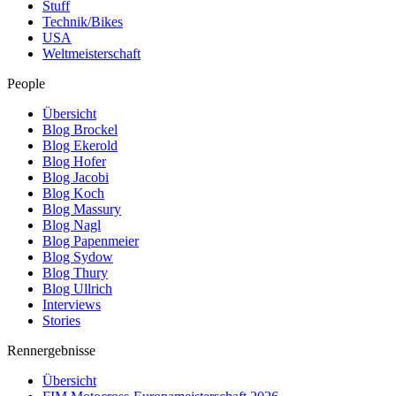
Stuff
Technik/Bikes
USA
Weltmeisterschaft
People
Übersicht
Blog Brockel
Blog Ekerold
Blog Hofer
Blog Jacobi
Blog Koch
Blog Massury
Blog Nagl
Blog Papenmeier
Blog Sydow
Blog Thury
Blog Ullrich
Interviews
Stories
Rennergebnisse
Übersicht