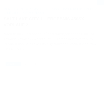
MONSTER ENERGY AMA SUPERCROSS CHAMPIONSHIP 2021 IN SALT
LAKE CITY 1 - CROSS-FLASH
SALT LAKE CITY 1 – ERGEBNIS 450SX
VORLAUF 2
Nach früher und anschließend durchgehender Führung
gewann Kawasaki-Werkspilot Eli Tomac den zweiten im
Rahmen von Salt Lake City 1 gefahrenen Vorlauf der WM-
Klasse 450SX.
25.04.2021
NEWS / US