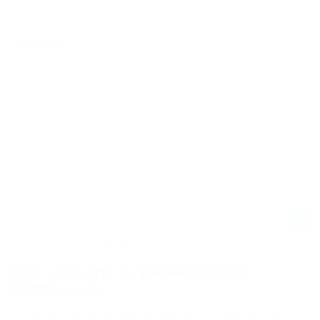
24.04.2021
NEWS / US
MONSTER ENERGY AMA SUPERCROSS CHAMPIONSHIP 2021 IN SALT
LAKE CITY 1 - CROSS-FLASH
SALT LAKE CITY 1 – ERGEBNIS 250SX
ZEITTRAINING
Schnellster Fahrer bei dem im Rahmen von Salt Lake City 1