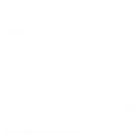
absolvierten Zeittraining der 250SX Ostküstenmeisterschaft
war Star Racing Yamaha-Pilot Christian Craig.
23.04.2021
NEWS / US
MONSTER ENERGY AMA SUPERCROSS CHAMPIONSHIP 2021 IN SALT
LAKE CITY 1 - VORSCHAU
DAS ZIEL KOMMT IN SICHT