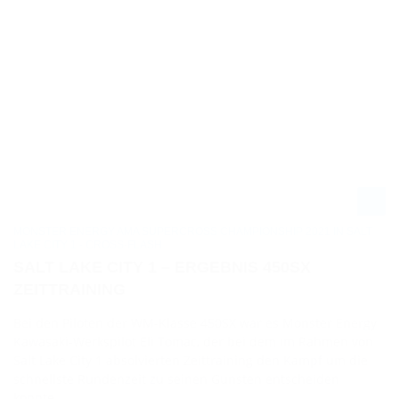
MONSTER ENERGY AMA SUPERCROSS CHAMPIONSHIP 2021 IN SALT
LAKE CITY 1 - CROSS-FLASH
SALT LAKE CITY 1 – ERGEBNIS 450SX
ZEITTRAINING
Bei den Piloten der WM-Klasse 450SX war es Monster Energy
Kawasaki-Werkspilot Eli Tomac, der bei dem im Rahmen von
Salt Lake City 1 absolvierten Zeittraining den Kampf um die
schnellste Rundenzeit zu seinen Gunsten entscheiden
konnte.