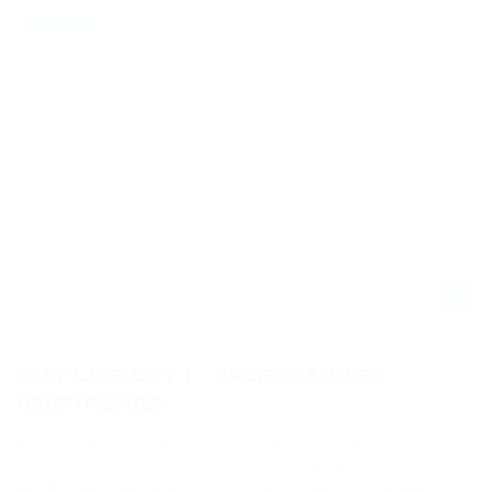
25.04.2021
NEWS / US
MONSTER ENERGY AMA SUPERCROSS CHAMPIONSHIP 2021 IN SALT
LAKE CITY 1 - CROSS-FLASH
SALT LAKE CITY 1 – ERGEBNIS 450SX
HAUPTRENNEN
Beim Start zum im Rahmen von Salt Lake City 1 gefahrenen
Hauptrennen der WM-Klasse 450SX war es Honda-Werkspilot
Ken Roczen, der den Kampf um den Holeshot zu seinen