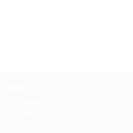
Mit ihrem am kommenden Samstag anstehenden 16.
Aufeinandertreffen biegt die aus insgesamt 17
Meisterschaftsrunden bestehende Monster Energy AMA
Supercross Championship 2021 auf die letzte Gerade ein und
langsam aber sicher kommt am Horizont der Zielsprung in
Sicht.
MAGAZIN
Neue Ausgabe
Über uns
Alte Ausgaben
Kontakt
Ausgabe nachbestellen
Newsletter