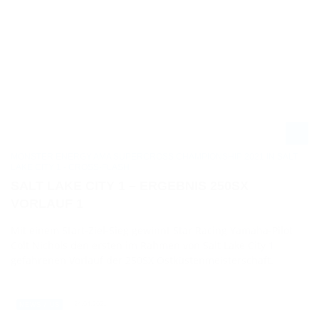
MONSTER ENERGY AMA SUPERCROSS CHAMPIONSHIP 2021 IN SALT
LAKE CITY 1 - CROSS-FLASH
SALT LAKE CITY 1 – ERGEBNIS 250SX
VORLAUF 1
Mit einem Start-Ziel-Sieg gewinnt Star Racing Yamaha-Pilot
Colt Nichols den ersten im Rahmen von Salt Lake City 1
gefahrenen Vorlauf der 250SX Ostküstenmeisterschaft.
24.04.2021
NEWS / US