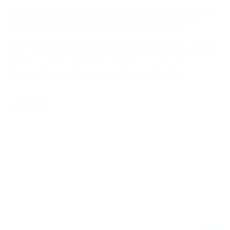
Mit einem Start-Ziel-Sieg gewinnt ProCircuit Kawasaki-Pilot Jo
Shimoda bei Salt Lake City 1 das Hauptrennen der 250SX
Ostküstenmeisterschaft und holt damit den ersten
Maineventsieg seiner Karriere. Musste sich der aus Shizuka,
Japan, stammende 18-Jährige im Kampf um den „Platz an der
Sonne“ zunächst gegen Michael Mosiman (GASGAS)
behaupten, so wurde dieser zu Beginn des zweiten […]
25.04.2021
NEWS / US