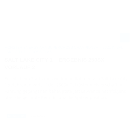
MONSTER ENERGY AMA SUPERCROSS CHAMPIONSHIP 2021 IN SALT
LAKE CITY 1 - CROSS-FLASH
SALT LAKE CITY 1 – ERGEBNIS 250SX
VORLAUF 2
Bereits beim Start zum zweiten im Rahmen von Salt Lake City
1 gefahrenen Vorlauf der 250SX Ostküstenmeisterschaft in
Führung gegangenen behauptete Jett Lawrence nachfolgend
über die gesamte Renndistanz die Spitzenposition.
25.04.2021
NEWS / US