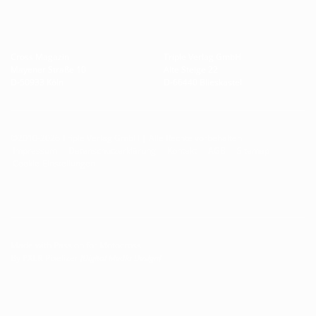
Cross Magazin
Triple Verlag GmbH
Mayener Straße 10
Alte Steige 22
D-50933 Köln
D-66440 Blieskastel
©2010-2026 Triple Verlag GmbH | Alle Rechte vorbehalten
Impressum
Datenschutzerklärung
Kontakt
AGB
Sitemap
Cookie-Einstellungen
Made with Passion for Motocross
By
PXLR
Pixelizer
[Digital Media Design]