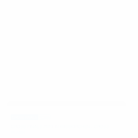
CROSS FINALS
NEWS
27.08.2023 / 17:13
CROSS FINALS 2023 IN WISSKIRCHEN - CROSS
FLASH