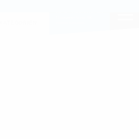
EITE DURCHSUCHEN
JETZT ABONNIEREN
12 Ausgaben für nur 70€
KATEGORIEN
+Prämie aussuchen