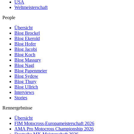
USA
Weltmeisterschaft
People
Übersicht
Blog Brockel
Blog Ekerold
Blog Hofer
Blog Jacobi
Blog Koch
Blog Massury
Blog Nagl
Blog Papenmeier
Blog Sydow
Blog Thury
Blog Ullrich
Interviews
Stories
Rennergebnisse
Übersicht
FIM Motocross-Europameisterschaft 2026
AMA Pro Motocross Championship 2026