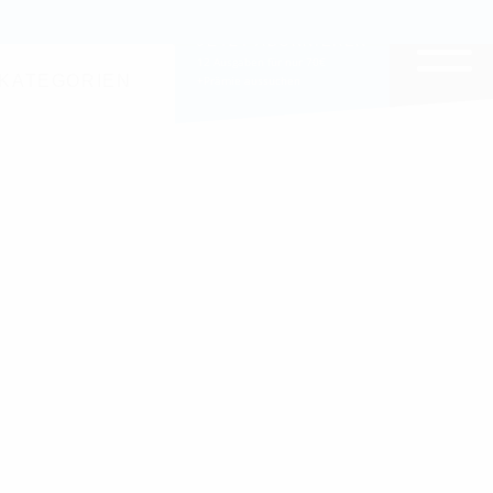
EITE DURCHSUCHEN
JETZT ABONNIEREN
12 Ausgaben für nur 70€
KATEGORIEN
+Prämie aussuchen