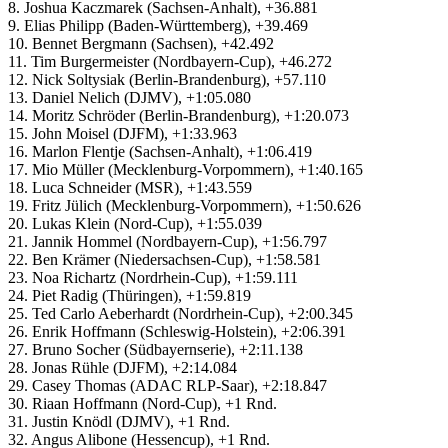
8. Joshua Kaczmarek (Sachsen-Anhalt), +36.881
9. Elias Philipp (Baden-Württemberg), +39.469
10. Bennet Bergmann (Sachsen), +42.492
11. Tim Burgermeister (Nordbayern-Cup), +46.272
12. Nick Soltysiak (Berlin-Brandenburg), +57.110
13. Daniel Nelich (DJMV), +1:05.080
14. Moritz Schröder (Berlin-Brandenburg), +1:20.073
15. John Moisel (DJFM), +1:33.963
16. Marlon Flentje (Sachsen-Anhalt), +1:06.419
17. Mio Müller (Mecklenburg-Vorpommern), +1:40.165
18. Luca Schneider (MSR), +1:43.559
19. Fritz Jülich (Mecklenburg-Vorpommern), +1:50.626
20. Lukas Klein (Nord-Cup), +1:55.039
21. Jannik Hommel (Nordbayern-Cup), +1:56.797
22. Ben Krämer (Niedersachsen-Cup), +1:58.581
23. Noa Richartz (Nordrhein-Cup), +1:59.111
24. Piet Radig (Thüringen), +1:59.819
25. Ted Carlo Aeberhardt (Nordrhein-Cup), +2:00.345
26. Enrik Hoffmann (Schleswig-Holstein), +2:06.391
27. Bruno Socher (Südbayernserie), +2:11.138
28. Jonas Rühle (DJFM), +2:14.084
29. Casey Thomas (ADAC RLP-Saar), +2:18.847
30. Riaan Hoffmann (Nord-Cup), +1 Rnd.
31. Justin Knödl (DJMV), +1 Rnd.
32. Angus Alibone (Hessencup), +1 Rnd.