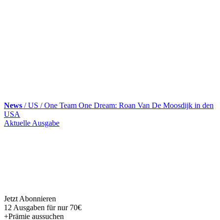
News
/ US / One Team One Dream: Roan Van De Moosdijk in den
USA
Skip
Aktuelle Ausgabe
to
content
Jetzt Abonnieren
12 Ausgaben für nur 70€
+Prämie aussuchen