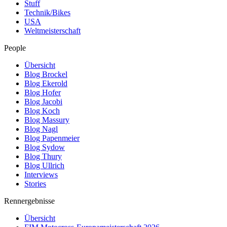
Stuff
Technik/Bikes
USA
Weltmeisterschaft
People
Übersicht
Blog Brockel
Blog Ekerold
Blog Hofer
Blog Jacobi
Blog Koch
Blog Massury
Blog Nagl
Blog Papenmeier
Blog Sydow
Blog Thury
Blog Ullrich
Interviews
Stories
Rennergebnisse
Übersicht