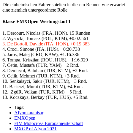
Die einheimischen Fahrer spielten in diesem Rennen wie erwartet
eine ziemlich untergeordnete Rolle.
Klasse EMXOpen Wertungslauf 1
1. Dercourt, Nicolas (FRA, HON), 15 Runden
2. Wysocki, Tomasz (POL, KTM), +0:02.561
3. De Bortoli, Davide (ITA, HON), +0:19.383
4. Croci, Simone (ITA, HUS), +0:20.738
5. Jaros, Matej (CRO, KAW), +1:16.336
6. Tompa, Krisztian (ROU, HUS), +1:16.929
7. Cetin, Mustafa (TUR, YAM), +2 Rnd.
8. Demiryol, Batuhan (TUR, KTM), +2 Rnd.
9. Celik, Mehmet (TUR, KTM), +3 Rnd.
10. Senkalayci, Sakir (TUR, KTM), +3 Rnd.
11. Basterzi, Murat (TUR, KTM), +4 Rnd.
12. .ZgüR, Volkan (TUR, KTM), +5 Rnd.
13. Kocakaya, Berkay (TUR, HUS), +5 Rnd.
Tags:
Afyonkarahisar
EMXOpen
FIM Motocross-Europameisterschaft
MXGP of Afyon 2021