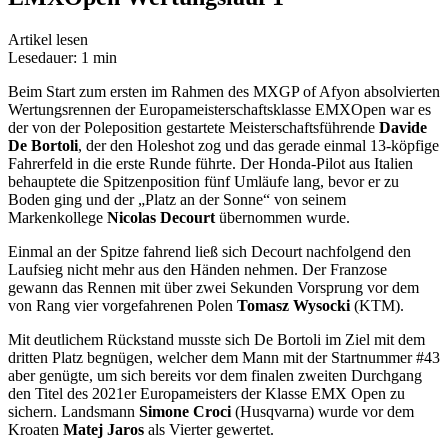
Artikel lesen
Lesedauer: 1 min
Beim Start zum ersten im Rahmen des MXGP of Afyon absolvierten
Wertungsrennen der Europameisterschaftsklasse EMXOpen war es
der von der Poleposition gestartete Meisterschaftsführende
Davide
De Bortoli
, der den Holeshot zog und das gerade einmal 13-köpfige
Fahrerfeld in die erste Runde führte. Der Honda-Pilot aus Italien
behauptete die Spitzenposition fünf Umläufe lang, bevor er zu
Boden ging und der „Platz an der Sonne“ von seinem
Markenkollege
Nicolas Decourt
übernommen wurde.
Einmal an der Spitze fahrend ließ sich Decourt nachfolgend den
Laufsieg nicht mehr aus den Händen nehmen. Der Franzose
gewann das Rennen mit über zwei Sekunden Vorsprung vor dem
von Rang vier vorgefahrenen Polen
Tomasz Wysocki
(KTM).
Mit deutlichem Rückstand musste sich De Bortoli im Ziel mit dem
dritten Platz begnügen, welcher dem Mann mit der Startnummer #43
aber genügte, um sich bereits vor dem finalen zweiten Durchgang
den Titel des 2021er Europameisters der Klasse EMX Open zu
sichern. Landsmann
Simone Croci
(Husqvarna) wurde vor dem
Kroaten
Matej Jaros
als Vierter gewertet.