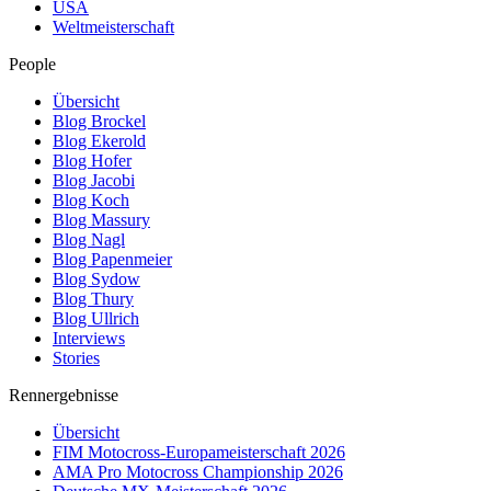
USA
Weltmeisterschaft
People
Übersicht
Blog Brockel
Blog Ekerold
Blog Hofer
Blog Jacobi
Blog Koch
Blog Massury
Blog Nagl
Blog Papenmeier
Blog Sydow
Blog Thury
Blog Ullrich
Interviews
Stories
Rennergebnisse
Übersicht
FIM Motocross-Europameisterschaft 2026
AMA Pro Motocross Championship 2026