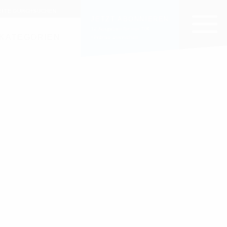
EITE DURCHSUCHEN
JETZT ABONNIEREN
12 Ausgaben für nur 70€
KATEGORIEN
+Prämie aussuchen