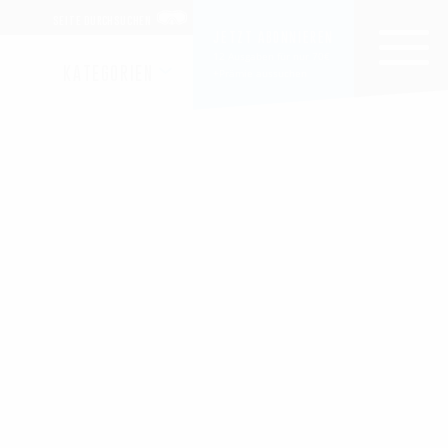
SEITE DURCHSUCHEN
JETZT ABONNIEREN
12 Ausgaben für nur 70€
KATEGORIEN
+Prämie aussuchen