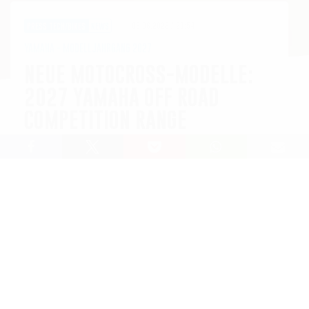
03.06.2026 / 21:54
PRESS
TECH/BIKES
NEWS
YAMAHA - MODELLJAHRGANG 2027
NEUE MOTOCROSS-MODELLE:
2027 YAMAHA OFF ROAD
COMPETITION RANGE
Lesedauer: 10 min
Yamahas legendäre Offroad Competition Modellreihe
ist seit Generationen die erste Wahl für Motocross-
Fahrer. Für das Modelljahr 2027 wird das Angebot
noch weiter verbessert, mit noch mehr echter
Yamaha Racing DNA, die sich durch das Sortiment