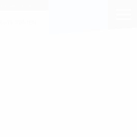
EITE DURCHSUCHEN
JETZT ABONNIEREN
12 Ausgaben für nur 70€
KATEGORIEN
+Prämie aussuchen