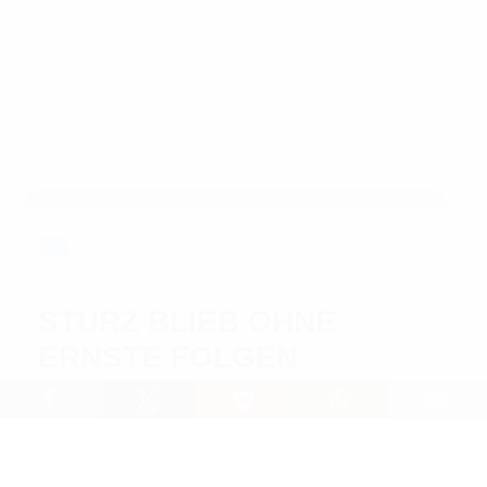
WM
NEWS
03.05.2012 / 18:21
GP FAHRERLAGER
STURZ BLIEB OHNE
ERNSTE FOLGEN
Lesedauer: 1 min
Schnell machten heute am Nachmittag Gerüchte die