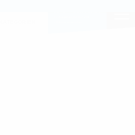
EITE DURCHSUCHEN
JETZT ABONNIEREN
12 Ausgaben für nur 70€
KATEGORIEN
+Prämie aussuchen