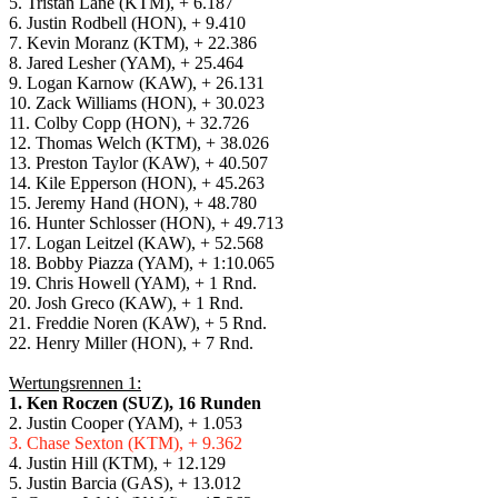
5. Tristan Lane (KTM), + 6.187
6. Justin Rodbell (HON), + 9.410
7. Kevin Moranz (KTM), + 22.386
8. Jared Lesher (YAM), + 25.464
9. Logan Karnow (KAW), + 26.131
10. Zack Williams (HON), + 30.023
11. Colby Copp (HON), + 32.726
12. Thomas Welch (KTM), + 38.026
13. Preston Taylor (KAW), + 40.507
14. Kile Epperson (HON), + 45.263
15. Jeremy Hand (HON), + 48.780
16. Hunter Schlosser (HON), + 49.713
17. Logan Leitzel (KAW), + 52.568
18. Bobby Piazza (YAM), + 1:10.065
19. Chris Howell (YAM), + 1 Rnd.
20. Josh Greco (KAW), + 1 Rnd.
21. Freddie Noren (KAW), + 5 Rnd.
22. Henry Miller (HON), + 7 Rnd.
Wertungsrennen 1:
1. Ken Roczen (SUZ), 16 Runden
2. Justin Cooper (YAM), + 1.053
3. Chase Sexton (KTM), + 9.362
4. Justin Hill (KTM), + 12.129
5. Justin Barcia (GAS), + 13.012