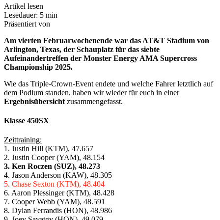
Artikel lesen
Lesedauer: 5 min
Präsentiert von
Am vierten Februarwochenende war das AT&T Stadium von
Arlington, Texas, der Schauplatz für das siebte
Aufeinandertreffen der Monster Energy AMA Supercross
Championship 2025.
Wie das Triple-Crown-Event endete und welche Fahrer letztlich auf
dem Podium standen, haben wir wieder für euch in einer
Ergebnisübersicht
zusammengefasst.
Klasse 450SX
Zeittraining:
1. Justin Hill (KTM), 47.657
2. Justin Cooper (YAM), 48.154
3. Ken Roczen (SUZ), 48.273
4. Jason Anderson (KAW), 48.305
5. Chase Sexton (KTM), 48.404
6. Aaron Plessinger (KTM), 48.428
7. Cooper Webb (YAM), 48.591
8. Dylan Ferrandis (HON), 48.986
9. Joey Savatgy (HON), 49.079