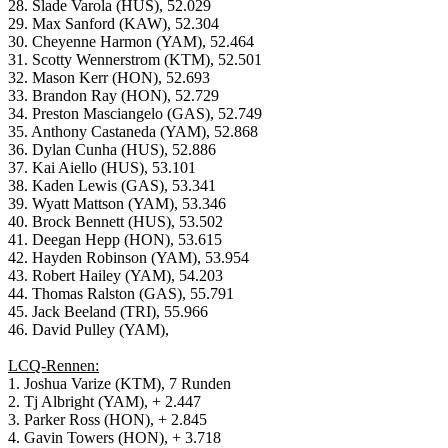
28. Slade Varola (HUS), 52.029
29. Max Sanford (KAW), 52.304
30. Cheyenne Harmon (YAM), 52.464
31. Scotty Wennerstrom (KTM), 52.501
32. Mason Kerr (HON), 52.693
33. Brandon Ray (HON), 52.729
34. Preston Masciangelo (GAS), 52.749
35. Anthony Castaneda (YAM), 52.868
36. Dylan Cunha (HUS), 52.886
37. Kai Aiello (HUS), 53.101
38. Kaden Lewis (GAS), 53.341
39. Wyatt Mattson (YAM), 53.346
40. Brock Bennett (HUS), 53.502
41. Deegan Hepp (HON), 53.615
42. Hayden Robinson (YAM), 53.954
43. Robert Hailey (YAM), 54.203
44. Thomas Ralston (GAS), 55.791
45. Jack Beeland (TRI), 55.966
46. David Pulley (YAM),
LCQ-Rennen:
1. Joshua Varize (KTM), 7 Runden
2. Tj Albright (YAM), + 2.447
3. Parker Ross (HON), + 2.845
4. Gavin Towers (HON), + 3.718