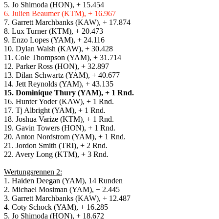
5. Jo Shimoda (HON), + 15.454
6. Julien Beaumer (KTM), + 16.967
7. Garrett Marchbanks (KAW), + 17.874
8. Lux Turner (KTM), + 20.473
9. Enzo Lopes (YAM), + 24.116
10. Dylan Walsh (KAW), + 30.428
11. Cole Thompson (YAM), + 31.714
12. Parker Ross (HON), + 32.897
13. Dilan Schwartz (YAM), + 40.677
14. Jett Reynolds (YAM), + 43.135
15. Dominique Thury (YAM), + 1 Rnd.
16. Hunter Yoder (KAW), + 1 Rnd.
17. Tj Albright (YAM), + 1 Rnd.
18. Joshua Varize (KTM), + 1 Rnd.
19. Gavin Towers (HON), + 1 Rnd.
20. Anton Nordstrom (YAM), + 1 Rnd.
21. Jordon Smith (TRI), + 2 Rnd.
22. Avery Long (KTM), + 3 Rnd.
Wertungsrennen 2:
1. Haiden Deegan (YAM), 14 Runden
2. Michael Mosiman (YAM), + 2.445
3. Garrett Marchbanks (KAW), + 12.487
4. Coty Schock (YAM), + 16.285
5. Jo Shimoda (HON), + 18.672