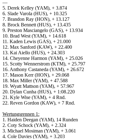
—
5. Derek Kelley (YAM), + 3.874
6. Slade Varola (HUS), + 10.325
7. Brandon Ray (HON), + 13.127
8. Brock Bennett (HUS), + 13.435
9. Preston Masciangelo (GAS), + 13.934
10. Brad West (YAM), + 14.618
11. Kaden Lewis (GAS), + 21.000
12. Max Sanford (KAW), + 22.400
13. Kai Aiello (HUS), + 24.303
14. Cheyenne Harmon (YAM), + 25.026
15. Scotty Wennerstrom (KTM), + 25.797
16. Anthony Castaneda (YAM), + 26.672
17. Mason Kerr (HON), + 29.068
18. Max Miller (YAM), + 47.588
19. Wyatt Mattson (YAM), + 57.967
20. Dylan Cunha (HUS), + 1:08.220
21. Kyle Wise (YAM), + 4 Rnd.
22. Reven Gordon (KAW), + 7 Rnd.
Wertungsrennen 1:
1. Haiden Deegan (YAM), 14 Runden
2. Coty Schock (YAM), + 2.324
3. Michael Mosiman (YAM), + 3.061
4. Cole Davies (YAM), + 3.203