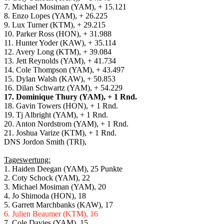
7. Michael Mosiman (YAM), + 15.121
8. Enzo Lopes (YAM), + 26.225
9. Lux Turner (KTM), + 29.215
10. Parker Ross (HON), + 31.988
11. Hunter Yoder (KAW), + 35.114
12. Avery Long (KTM), + 39.084
13. Jett Reynolds (YAM), + 41.734
14. Cole Thompson (YAM), + 43.497
15. Dylan Walsh (KAW), + 50.853
16. Dilan Schwartz (YAM), + 54.229
17. Dominique Thury (YAM), + 1 Rnd.
18. Gavin Towers (HON), + 1 Rnd.
19. Tj Albright (YAM), + 1 Rnd.
20. Anton Nordstrom (YAM), + 1 Rnd.
21. Joshua Varize (KTM), + 1 Rnd.
DNS Jordon Smith (TRI),
Tageswertung:
1. Haiden Deegan (YAM), 25 Punkte
2. Coty Schock (YAM), 22
3. Michael Mosiman (YAM), 20
4. Jo Shimoda (HON), 18
5. Garrett Marchbanks (KAW), 17
6. Julien Beaumer (KTM), 16
7. Cole Davies (YAM), 15