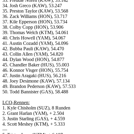
33. Freddie Noren (KAW), 53.142
34. Josh Greco (KAW), 53.247
35. Preston Taylor (KAW), 53.568
36. Zack Williams (HON), 53.717
37. Kile Epperson (HON), 53.734
38. Colby Copp (HON), 53.906
39. Thomas Welch (KTM), 54.061
40. Chris Howell (YAM), 54.067
41. Austin Cozadd (YAM), 54.096
42. Bubba Pauli (KAW), 54.470
43. Collin Allen (YAM), 54.820
44. Dylan Wood (HON), 54.877
45. Chandler Baker (HUS), 55.003
46. Konnor Visger (HON), 55.754
47. Justin Aragaki (HUS), 56.216
48. Joey Desimone (KAW), 57.134
49. Brandon Pederson (KAW), 57.533
50. Todd Bannister (GAS), 58.488
LCQ-Rennen:
1. Kyle Chisholm (SUZ), 8 Runden
2. Grant Harlan (YAM), + 2.504
3. Justin Starling (GAS), + 4.559
4. Scott Meshey (KTM), + 5.333
—