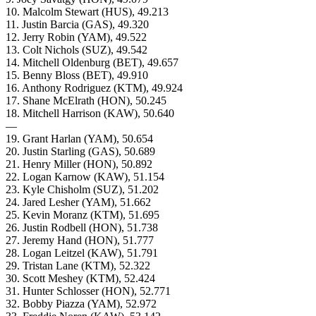
10. Malcolm Stewart (HUS), 49.213
11. Justin Barcia (GAS), 49.320
12. Jerry Robin (YAM), 49.522
13. Colt Nichols (SUZ), 49.542
14. Mitchell Oldenburg (BET), 49.657
15. Benny Bloss (BET), 49.910
16. Anthony Rodriguez (KTM), 49.924
17. Shane McElrath (HON), 50.245
18. Mitchell Harrison (KAW), 50.640
—
19. Grant Harlan (YAM), 50.654
20. Justin Starling (GAS), 50.689
21. Henry Miller (HON), 50.892
22. Logan Karnow (KAW), 51.154
23. Kyle Chisholm (SUZ), 51.202
24. Jared Lesher (YAM), 51.662
25. Kevin Moranz (KTM), 51.695
26. Justin Rodbell (HON), 51.738
27. Jeremy Hand (HON), 51.777
28. Logan Leitzel (KAW), 51.791
29. Tristan Lane (KTM), 52.322
30. Scott Meshey (KTM), 52.424
31. Hunter Schlosser (HON), 52.771
32. Bobby Piazza (YAM), 52.972