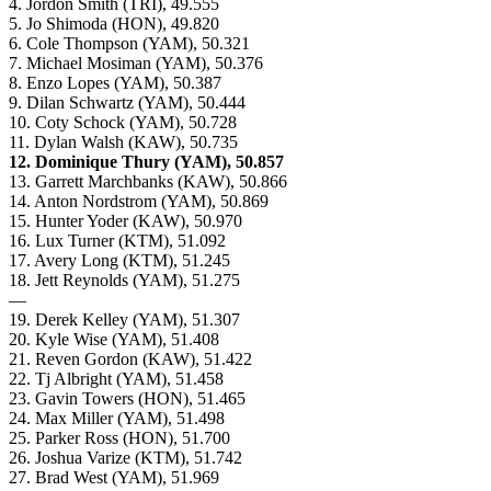
4. Jordon Smith (TRI), 49.555
5. Jo Shimoda (HON), 49.820
6. Cole Thompson (YAM), 50.321
7. Michael Mosiman (YAM), 50.376
8. Enzo Lopes (YAM), 50.387
9. Dilan Schwartz (YAM), 50.444
10. Coty Schock (YAM), 50.728
11. Dylan Walsh (KAW), 50.735
12. Dominique Thury (YAM), 50.857
13. Garrett Marchbanks (KAW), 50.866
14. Anton Nordstrom (YAM), 50.869
15. Hunter Yoder (KAW), 50.970
16. Lux Turner (KTM), 51.092
17. Avery Long (KTM), 51.245
18. Jett Reynolds (YAM), 51.275
—
19. Derek Kelley (YAM), 51.307
20. Kyle Wise (YAM), 51.408
21. Reven Gordon (KAW), 51.422
22. Tj Albright (YAM), 51.458
23. Gavin Towers (HON), 51.465
24. Max Miller (YAM), 51.498
25. Parker Ross (HON), 51.700
26. Joshua Varize (KTM), 51.742
27. Brad West (YAM), 51.969