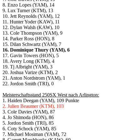
8. Enzo Lopes (YAM), 14
9. Lux Turner (KTM), 13
10. Jett Reynolds (YAM), 12
11. Hunter Yoder (KAW), 11
12. Dylan Walsh (KAW), 10
13. Cole Thompson (YAM), 9
14. Parker Ross (HON), 8
15. Dilan Schwartz (YAM), 7
16. Dominique Thury (YAM), 6
17. Gavin Towers (HON), 5
18. Avery Long (KTM), 4
19. Tj Albright (YAM), 3
20. Joshua Varize (KTM), 2
21. Anton Nordstrom (YAM), 1
22. Jordon Smith (TRI), 0
Meisterschaftsstand 250SX West nach Arlington:
1. Haiden Deegan (YAM), 109 Punkte
2. Julien Beaumer (KTM), 103
3. Cole Davies (YAM), 87
4. Jo Shimoda (HON), 86
5. Jordon Smith (TRI), 85
6. Coty Schock (YAM), 85
7. Michael Mosiman (YAM), 72
8. Garrett Marchbanks (KAW), 60