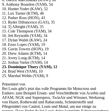
9. Anthony Bourdon (YAM), 54
10. Hunter Yoder (KAW), 52
11. Lux Turner (KTM), 46
12. Parker Ross (HON), 43
13. Ryder Difrancesco (GAS), 35
14. Tj Albright (YAM), 35
15. Cole Thompson (YAM), 34
16. Jett Reynolds (YAM), 34
17. Dylan Walsh (KAW), 24
18. Enzo Lopes (YAM), 19
19. Gavin Towers (HON), 19
20. Drew Adams (KTM), 14
21. Avery Long (KTM), 14
22. Joshua Varize (YAM), 14
23. Dominique Thury (YAM), 12
24. Brad West (YAM), 10
25. Marshal Weltin (YAM), 9
Präsentiert von
Bei Louis gibt’s jetzt das volle Programm für Motocross und
Enduro: zum Beispiel Ersatz- und Verschleißteile von Acerbis und
AFAM, NGK und Supersprox, TwinAir und Wössner, Werkzeug
von Hazet, Rothewald und Rabaconda, Schmierstoffe und
Pflegemittel von Castrol, Louis und Motul, um nur einige zu
nennen. Dazu findet du bei Louis deine komplette Fahrerausstattung