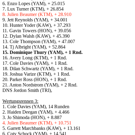
6. Enzo Lopes (YAM), + 25.015
7. Lux Turner (KTM), + 26.854
8. Julien Beaumer (KTM), + 28.910
9. Jett Reynolds (YAM), + 34.001
10. Hunter Yoder (KAW), + 37.293
11. Gavin Towers (HON), + 39.056
12. Dylan Walsh (KAW), + 45.390
13. Cole Thompson (YAM), + 47.007
14. Tj Albright (YAM), + 52.864
15. Dominique Thury (YAM), + 1 Rnd.
16. Avery Long (KTM), + 1 Rnd.
17. Cole Davies (YAM), + 1 Rnd.
18. Dilan Schwartz (YAM), + 1 Rnd.
19. Joshua Varize (KTM), + 1 Rnd.
20. Parker Ross (HON), + 1 Rnd.
21. Anton Nordstrom (YAM), + 2 Rnd.
DNS Jordon Smith (TRI),
Wertungsrennen 3:
1. Cole Davies (YAM), 14 Runden
2. Haiden Deegan (YAM), + 4.466
3. Jo Shimoda (HON), + 8.887
4. Julien Beaumer (KTM), + 10.751
5. Garrett Marchbanks (KAW), + 13.161
6. Coty Schock (YAM), + 14.541