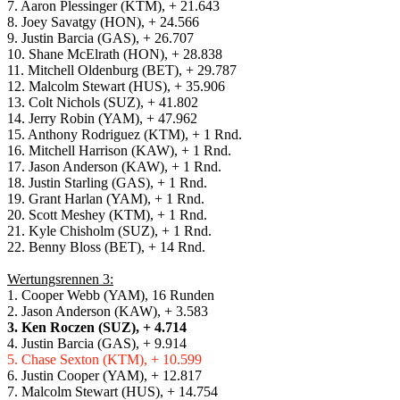
7. Aaron Plessinger (KTM), + 21.643
8. Joey Savatgy (HON), + 24.566
9. Justin Barcia (GAS), + 26.707
10. Shane McElrath (HON), + 28.838
11. Mitchell Oldenburg (BET), + 29.787
12. Malcolm Stewart (HUS), + 35.906
13. Colt Nichols (SUZ), + 41.802
14. Jerry Robin (YAM), + 47.962
15. Anthony Rodriguez (KTM), + 1 Rnd.
16. Mitchell Harrison (KAW), + 1 Rnd.
17. Jason Anderson (KAW), + 1 Rnd.
18. Justin Starling (GAS), + 1 Rnd.
19. Grant Harlan (YAM), + 1 Rnd.
20. Scott Meshey (KTM), + 1 Rnd.
21. Kyle Chisholm (SUZ), + 1 Rnd.
22. Benny Bloss (BET), + 14 Rnd.
Wertungsrennen 3:
1. Cooper Webb (YAM), 16 Runden
2. Jason Anderson (KAW), + 3.583
3. Ken Roczen (SUZ), + 4.714
4. Justin Barcia (GAS), + 9.914
5. Chase Sexton (KTM), + 10.599
6. Justin Cooper (YAM), + 12.817
7. Malcolm Stewart (HUS), + 14.754