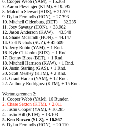
6. Cooper Webb (YAM), + 15.363
7. Aaron Plessinger (KTM), + 19.595
8. Malcolm Stewart (HUS), + 21.579
9. Dylan Ferrandis (HON), + 27.393
10. Mitchell Oldenburg (BET), + 32.235
11. Joey Savatgy (HON), + 33.982
12. Jason Anderson (KAW), + 43.548
13. Shane McElrath (HON), + 44.147
14. Colt Nichols (SUZ), + 45.609
15. Jerry Robin (YAM), + 1 Rnd.
16. Kyle Chisholm (SUZ), + 1 Rnd.
17. Benny Bloss (BET), + 1 Rnd.
18. Mitchell Harrison (KAW), + 1 Rnd.
19. Justin Starling (GAS), + 1 Rnd.
20. Scott Meshey (KTM), + 2 Rnd.
21. Grant Harlan (YAM), + 12 Rnd.
22. Anthony Rodriguez (KTM), + 15 Rnd.
Wertungsrennen 2:
1. Cooper Webb (YAM), 16 Runden
2. Chase Sexton (KTM), + 2.011
3. Justin Cooper (YAM), + 10.285
4. Justin Hill (KTM), + 13.103
5. Ken Roczen (SUZ), + 16.867
6. Dylan Ferrandis (HON), + 20.110