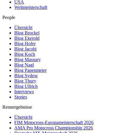
USA
Weltmeisterschaft
People
Übersicht
Blog Brockel
Blog Ekerold
Blog Hofer
Blog Jacobi
Blog Koch
Blog Massury
Blog Nagl
Blog Papenmeier
Blog Sydow
Blog Thury
Blog Ullrich
Interviews
Stories
Rennergebnisse
Übersicht
FIM Motocross-Europameisterschaft 2026
AMA Pro Motocross Championship 2026