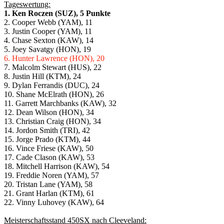
Tageswertung:
1. Ken Roczen (SUZ), 5 Punkte
2. Cooper Webb (YAM), 11
3. Justin Cooper (YAM), 11
4. Chase Sexton (KAW), 14
5. Joey Savatgy (HON), 19
6. Hunter Lawrence (HON), 20
7. Malcolm Stewart (HUS), 22
8. Justin Hill (KTM), 24
9. Dylan Ferrandis (DUC), 24
10. Shane McElrath (HON), 26
11. Garrett Marchbanks (KAW), 32
12. Dean Wilson (HON), 34
13. Christian Craig (HON), 34
14. Jordon Smith (TRI), 42
15. Jorge Prado (KTM), 44
16. Vince Friese (KAW), 50
17. Cade Clason (KAW), 53
18. Mitchell Harrison (KAW), 54
19. Freddie Noren (YAM), 57
20. Tristan Lane (YAM), 58
21. Grant Harlan (KTM), 61
22. Vinny Luhovey (KAW), 64
Meisterschaftsstand 450SX nach Cleeveland: