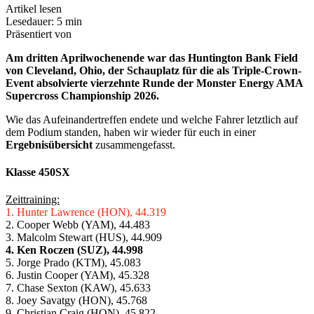
Artikel lesen
Lesedauer: 5 min
Präsentiert von
Am dritten Aprilwochenende war das Huntington Bank Field
von Cleveland, Ohio, der Schauplatz für die als Triple-Crown-
Event absolvierte vierzehnte Runde der Monster Energy AMA
Supercross Championship 2026.
Wie das Aufeinandertreffen endete und welche Fahrer letztlich auf
dem Podium standen, haben wir wieder für euch in einer
Ergebnisübersicht
zusammengefasst.
Klasse 450SX
Zeittraining:
1. Hunter Lawrence (HON), 44.319
2. Cooper Webb (YAM), 44.483
3. Malcolm Stewart (HUS), 44.909
4. Ken Roczen (SUZ), 44.998
5. Jorge Prado (KTM), 45.083
6. Justin Cooper (YAM), 45.328
7. Chase Sexton (KAW), 45.633
8. Joey Savatgy (HON), 45.768
9. Christian Craig (HON), 45.822