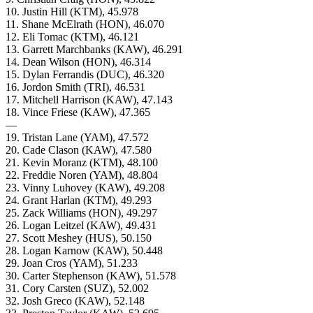
10. Justin Hill (KTM), 45.978
11. Shane McElrath (HON), 46.070
12. Eli Tomac (KTM), 46.121
13. Garrett Marchbanks (KAW), 46.291
14. Dean Wilson (HON), 46.314
15. Dylan Ferrandis (DUC), 46.320
16. Jordon Smith (TRI), 46.531
17. Mitchell Harrison (KAW), 47.143
18. Vince Friese (KAW), 47.365
—
19. Tristan Lane (YAM), 47.572
20. Cade Clason (KAW), 47.580
21. Kevin Moranz (KTM), 48.100
22. Freddie Noren (YAM), 48.804
23. Vinny Luhovey (KAW), 49.208
24. Grant Harlan (KTM), 49.293
25. Zack Williams (HON), 49.297
26. Logan Leitzel (KAW), 49.431
27. Scott Meshey (HUS), 50.150
28. Logan Karnow (KAW), 50.448
29. Joan Cros (YAM), 51.233
30. Carter Stephenson (KAW), 51.578
31. Cory Carsten (SUZ), 52.002
32. Josh Greco (KAW), 52.148