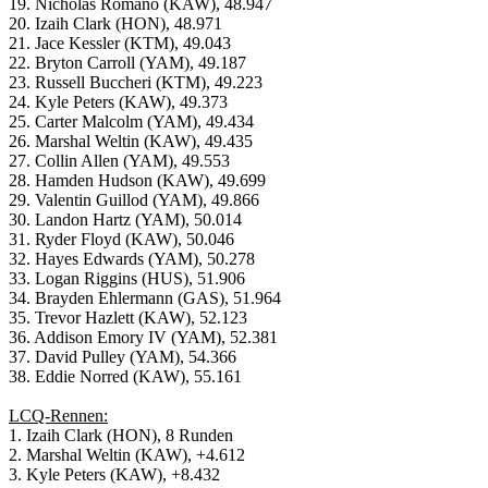
19. Nicholas Romano (KAW), 48.947
20. Izaih Clark (HON), 48.971
21. Jace Kessler (KTM), 49.043
22. Bryton Carroll (YAM), 49.187
23. Russell Buccheri (KTM), 49.223
24. Kyle Peters (KAW), 49.373
25. Carter Malcolm (YAM), 49.434
26. Marshal Weltin (KAW), 49.435
27. Collin Allen (YAM), 49.553
28. Hamden Hudson (KAW), 49.699
29. Valentin Guillod (YAM), 49.866
30. Landon Hartz (YAM), 50.014
31. Ryder Floyd (KAW), 50.046
32. Hayes Edwards (YAM), 50.278
33. Logan Riggins (HUS), 51.906
34. Brayden Ehlermann (GAS), 51.964
35. Trevor Hazlett (KAW), 52.123
36. Addison Emory IV (YAM), 52.381
37. David Pulley (YAM), 54.366
38. Eddie Norred (KAW), 55.161
LCQ-Rennen:
1. Izaih Clark (HON), 8 Runden
2. Marshal Weltin (KAW), +4.612
3. Kyle Peters (KAW), +8.432