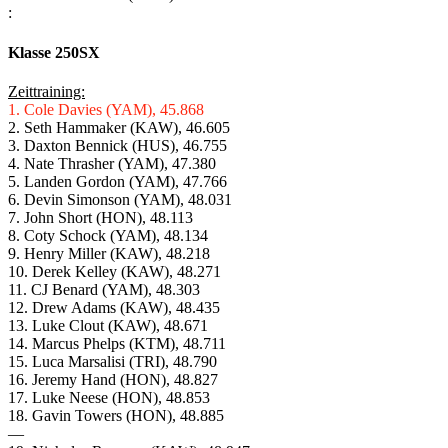
:
Klasse 250SX
Zeittraining:
1. Cole Davies (YAM), 45.868
2. Seth Hammaker (KAW), 46.605
3. Daxton Bennick (HUS), 46.755
4. Nate Thrasher (YAM), 47.380
5. Landen Gordon (YAM), 47.766
6. Devin Simonson (YAM), 48.031
7. John Short (HON), 48.113
8. Coty Schock (YAM), 48.134
9. Henry Miller (KAW), 48.218
10. Derek Kelley (KAW), 48.271
11. CJ Benard (YAM), 48.303
12. Drew Adams (KAW), 48.435
13. Luke Clout (KAW), 48.671
14. Marcus Phelps (KTM), 48.711
15. Luca Marsalisi (TRI), 48.790
16. Jeremy Hand (HON), 48.827
17. Luke Neese (HON), 48.853
18. Gavin Towers (HON), 48.885
—