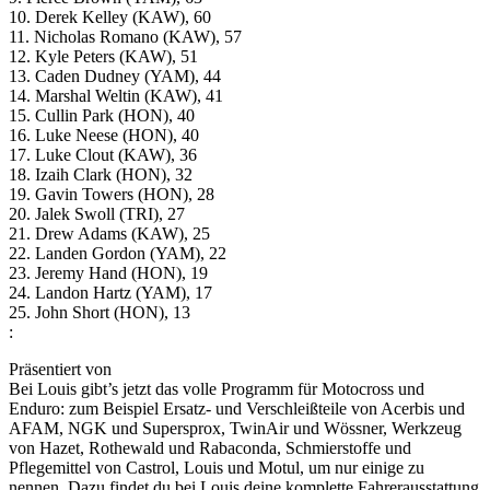
10. Derek Kelley (KAW), 60
11. Nicholas Romano (KAW), 57
12. Kyle Peters (KAW), 51
13. Caden Dudney (YAM), 44
14. Marshal Weltin (KAW), 41
15. Cullin Park (HON), 40
16. Luke Neese (HON), 40
17. Luke Clout (KAW), 36
18. Izaih Clark (HON), 32
19. Gavin Towers (HON), 28
20. Jalek Swoll (TRI), 27
21. Drew Adams (KAW), 25
22. Landen Gordon (YAM), 22
23. Jeremy Hand (HON), 19
24. Landon Hartz (YAM), 17
25. John Short (HON), 13
:
Präsentiert von
Bei Louis gibt’s jetzt das volle Programm für Motocross und
Enduro: zum Beispiel Ersatz- und Verschleißteile von Acerbis und
AFAM, NGK und Supersprox, TwinAir und Wössner, Werkzeug
von Hazet, Rothewald und Rabaconda, Schmierstoffe und
Pflegemittel von Castrol, Louis und Motul, um nur einige zu
nennen. Dazu findet du bei Louis deine komplette Fahrerausstattung