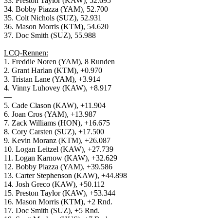
33. Preston Taylor (KAW), 52.695
34. Bobby Piazza (YAM), 52.700
35. Colt Nichols (SUZ), 52.931
36. Mason Morris (KTM), 54.620
37. Doc Smith (SUZ), 55.988
LCQ-Rennen:
1. Freddie Noren (YAM), 8 Runden
2. Grant Harlan (KTM), +0.970
3. Tristan Lane (YAM), +3.914
4. Vinny Luhovey (KAW), +8.917
—
5. Cade Clason (KAW), +11.904
6. Joan Cros (YAM), +13.987
7. Zack Williams (HON), +16.675
8. Cory Carsten (SUZ), +17.500
9. Kevin Moranz (KTM), +26.087
10. Logan Leitzel (KAW), +27.739
11. Logan Karnow (KAW), +32.629
12. Bobby Piazza (YAM), +39.586
13. Carter Stephenson (KAW), +44.898
14. Josh Greco (KAW), +50.112
15. Preston Taylor (KAW), +53.344
16. Mason Morris (KTM), +2 Rnd.
17. Doc Smith (SUZ), +5 Rnd.