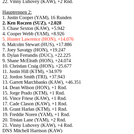
22. Vinny Luhovey (KAW), +2 Rnd.
Hauptrennen 2:
1. Justin Cooper (YAM), 16 Runden
2. Ken Roczen (SUZ), +2.028
3. Chase Sexton (KAW), +5.942
4. Cooper Webb (YAM), +8.926
5. Hunter Lawrence (HON), +14.076
6. Malcolm Stewart (HUS), +17.886
7. Joey Savatgy (HON), +19.247
8. Dylan Ferrandis (DUC), +22.225
9. Shane McElrath (HON), +24.074
10. Christian Craig (HON), +25.677
11. Justin Hill (KTM), +34.979
12. Jordon Smith (TRI), +37.943
13. Garrett Marchbanks (KAW), +46.351
14. Dean Wilson (HON), +1 Rnd.
15. Jorge Prado (KTM), +1 Rnd.
16. Vince Friese (KAW), +1 Rnd.
17. Cade Clason (KAW), +1 Rnd.
18. Grant Harlan (KTM), +1 Rnd.
19. Freddie Noren (YAM), +1 Rnd.
20. Tristan Lane (YAM), +2 Rnd.
21. Vinny Luhovey (KAW), +4 Rnd.
DNS Mitchell Harrison (KAW)