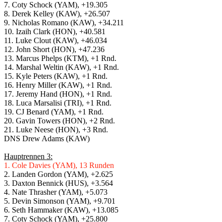
7. Coty Schock (YAM), +19.305
8. Derek Kelley (KAW), +26.507
9. Nicholas Romano (KAW), +34.211
10. Izaih Clark (HON), +40.581
11. Luke Clout (KAW), +46.034
12. John Short (HON), +47.236
13. Marcus Phelps (KTM), +1 Rnd.
14. Marshal Weltin (KAW), +1 Rnd.
15. Kyle Peters (KAW), +1 Rnd.
16. Henry Miller (KAW), +1 Rnd.
17. Jeremy Hand (HON), +1 Rnd.
18. Luca Marsalisi (TRI), +1 Rnd.
19. CJ Benard (YAM), +1 Rnd.
20. Gavin Towers (HON), +2 Rnd.
21. Luke Neese (HON), +3 Rnd.
DNS Drew Adams (KAW)
Hauptrennen 3:
1. Cole Davies (YAM), 13 Runden
2. Landen Gordon (YAM), +2.625
3. Daxton Bennick (HUS), +3.564
4. Nate Thrasher (YAM), +5.073
5. Devin Simonson (YAM), +9.701
6. Seth Hammaker (KAW), +13.085
7. Coty Schock (YAM), +25.800