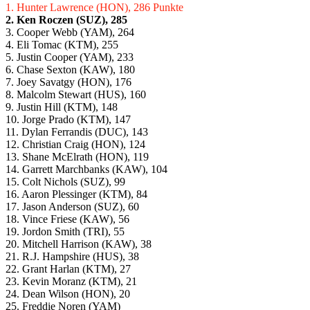
1. Hunter Lawrence (HON), 286 Punkte
2. Ken Roczen (SUZ), 285
3. Cooper Webb (YAM), 264
4. Eli Tomac (KTM), 255
5. Justin Cooper (YAM), 233
6. Chase Sexton (KAW), 180
7. Joey Savatgy (HON), 176
8. Malcolm Stewart (HUS), 160
9. Justin Hill (KTM), 148
10. Jorge Prado (KTM), 147
11. Dylan Ferrandis (DUC), 143
12. Christian Craig (HON), 124
13. Shane McElrath (HON), 119
14. Garrett Marchbanks (KAW), 104
15. Colt Nichols (SUZ), 99
16. Aaron Plessinger (KTM), 84
17. Jason Anderson (SUZ), 60
18. Vince Friese (KAW), 56
19. Jordon Smith (TRI), 55
20. Mitchell Harrison (KAW), 38
21. R.J. Hampshire (HUS), 38
22. Grant Harlan (KTM), 27
23. Kevin Moranz (KTM), 21
24. Dean Wilson (HON), 20
25. Freddie Noren (YAM)