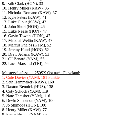
9. Izaih Clark (HON), 33
10. Henry Miller (KAW), 35
11. Nicholas Romano (KAW), 37
12. Kyle Peters (KAW), 41
13. Luke Clout (KAW), 43
14. John Short (HON), 46
15. Luke Neese (HON), 47
16. Gavin Towers (HON), 47
17. Marshal Weltin (KAW), 47
18. Marcus Phelps (KTM), 52
19. Jeremy Hand (HON), 52
20. Drew Adams (KAW), 53
21. CJ Benard (YAM), 55
22. Luca Marsalisi (TRI), 56
Meisterschaftsstand 250SX Ost nach Cleveland:
1. Cole Davies (YAM), 181 Punkte
2. Seth Hammaker (KAW), 160
3. Daxton Bennick (HUS), 138
4. Coty Schock (YAM), 119
5. Nate Thrasher (YAM), 116
6. Devin Simonson (YAM), 106
7. Jo Shimoda (HON), 100
8. Henry Miller (KAW), 77
9. Pierce Brown (YAM), 63