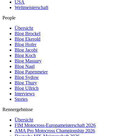
USA
Weltmeisterschaft
People
Übersicht
Blog Brockel
Blog Ekerold
Blog Hofer
Blog Jacobi
Blog Koch
Blog Massury
Blog Nagl
Blog Papenmeier
Blog Sydow
Blog Thury
Blog Ullrich
Interviews
Stories
Rennergebnisse
Übersicht
FIM Motocross-Europameisterschaft 2026
AMA Pro Motocross Championship 2026