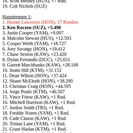
18. Scott Meshey (HUS), +7 Rnd.
19. Colt Nichols (SUZ)
Hauptrennen 1:
1. Hunter Lawrence (HON), 17 Runden
2. Ken Roczen (SUZ), +5.490
3. Justin Cooper (YAM), +9.007
4. Malcolm Stewart (HUS), +12.593
5. Cooper Webb (YAM), +18.727
6. Joey Savatgy (HON), +19.412
7. Chase Sexton (KAW), +23.420
8. Dylan Ferrandis (DUC), +25.651
9. Garrett Marchbanks (KAW), +28.168
10. Justin Hill (KTM), +31.152
11. Dean Wilson (HON), +37.424
12. Shane McElrath (HON), +38.290
13. Christian Craig (HON), +44.595
14. Jorge Prado (KTM), +46.507
15. Vince Friese (KAW), +1 Rnd.
16. Mitchell Harrison (KAW), +1 Rnd.
17. Jordon Smith (TRI), +1 Rnd.
18. Freddie Noren (YAM), +1 Rnd.
19. Cade Clason (KAW), +1 Rnd.
20. Tristan Lane (YAM), +1 Rnd.
21. Grant Harlan (KTM), +1 Rnd.