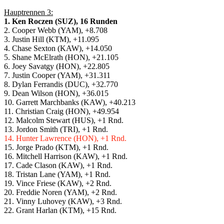
Hauptrennen 3:
1. Ken Roczen (SUZ), 16 Runden
2. Cooper Webb (YAM), +8.708
3. Justin Hill (KTM), +11.095
4. Chase Sexton (KAW), +14.050
5. Shane McElrath (HON), +21.105
6. Joey Savatgy (HON), +22.805
7. Justin Cooper (YAM), +31.311
8. Dylan Ferrandis (DUC), +32.770
9. Dean Wilson (HON), +36.015
10. Garrett Marchbanks (KAW), +40.213
11. Christian Craig (HON), +49.954
12. Malcolm Stewart (HUS), +1 Rnd.
13. Jordon Smith (TRI), +1 Rnd.
14. Hunter Lawrence (HON), +1 Rnd.
15. Jorge Prado (KTM), +1 Rnd.
16. Mitchell Harrison (KAW), +1 Rnd.
17. Cade Clason (KAW), +1 Rnd.
18. Tristan Lane (YAM), +1 Rnd.
19. Vince Friese (KAW), +2 Rnd.
20. Freddie Noren (YAM), +2 Rnd.
21. Vinny Luhovey (KAW), +3 Rnd.
22. Grant Harlan (KTM), +15 Rnd.