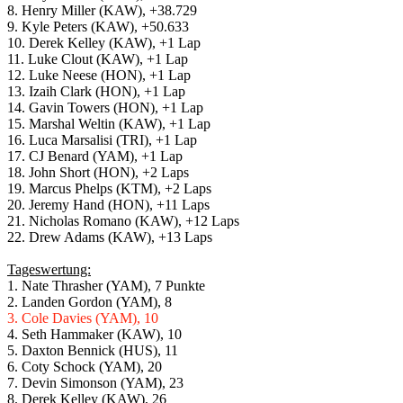
8. Henry Miller (KAW), +38.729
9. Kyle Peters (KAW), +50.633
10. Derek Kelley (KAW), +1 Lap
11. Luke Clout (KAW), +1 Lap
12. Luke Neese (HON), +1 Lap
13. Izaih Clark (HON), +1 Lap
14. Gavin Towers (HON), +1 Lap
15. Marshal Weltin (KAW), +1 Lap
16. Luca Marsalisi (TRI), +1 Lap
17. CJ Benard (YAM), +1 Lap
18. John Short (HON), +2 Laps
19. Marcus Phelps (KTM), +2 Laps
20. Jeremy Hand (HON), +11 Laps
21. Nicholas Romano (KAW), +12 Laps
22. Drew Adams (KAW), +13 Laps
Tageswertung:
1. Nate Thrasher (YAM), 7 Punkte
2. Landen Gordon (YAM), 8
3. Cole Davies (YAM), 10
4. Seth Hammaker (KAW), 10
5. Daxton Bennick (HUS), 11
6. Coty Schock (YAM), 20
7. Devin Simonson (YAM), 23
8. Derek Kelley (KAW), 26