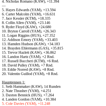
4. Nicholas Romano (KAW), +11.394
—
5. Hayes Edwards (YAM), +13.594
6. Carter Malcolm (YAM), +16.631
7. Jace Kessler (KTM), +18.335
8. Collin Allen (YAM), +23.146
9. Ryder Floyd (KAW), +24.680
10. Bryton Carroll (YAM), +26.343
11. Logan Riggins (HUS), +27.352
12. Addison Emory (YAM), +33.403
13. Hamden Hudson (KAW), +34.183
14. Brayden Ehlermann (GAS), +35.815
15. Trevor Hazlett (KAW), +36.862
16. Landon Hartz (YAM), +2 Rnd.
17. Russell Buccheri (KTM), +6 Rnd.
18. David Pulley (YAM), +7 Rnd.
19. Eddie Norred (KAW), +8 Rnd.
20. Valentin Guillod (YAM), +8 Rnd.
Hauptrennen 1:
1. Seth Hammaker (KAW), 14 Runden
2. Nate Thrasher (YAM), +4.251
3. Daxton Bennick (HUS), +7.264
4. Landen Gordon (YAM), +10.384
5. Cole Davies (YAM), +11.248