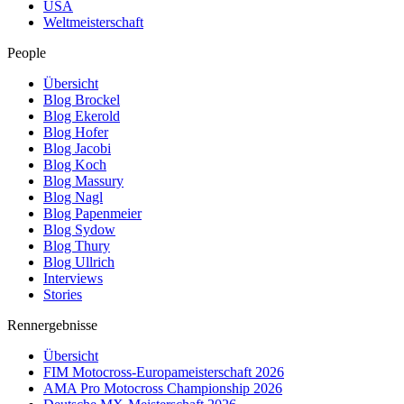
USA
Weltmeisterschaft
People
Übersicht
Blog Brockel
Blog Ekerold
Blog Hofer
Blog Jacobi
Blog Koch
Blog Massury
Blog Nagl
Blog Papenmeier
Blog Sydow
Blog Thury
Blog Ullrich
Interviews
Stories
Rennergebnisse
Übersicht
FIM Motocross-Europameisterschaft 2026
AMA Pro Motocross Championship 2026