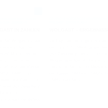
DEUTSCHE MOTOCROSS-MEISTERSCHAFT
EISTERSCHAFT 2026 IN
WOLGAST - CROSS FLASH
IN DER ÜBERSICHT
WOLGAST – ERGEBNISS
LGAST IN ZAHLEN
Verfolgt hier den Ergebnisticker
n MC Wolgast e.V. war
der rund 1.700 Meter langen Re
henende im Rahmen
„Am Ziesa Berg“ des vorpomme
n ADAC Motocross der
Wolgast absolvierten Rennen zu
en zur Deutschen
Deutschen Motocross-Meistersc
chaft 2026 der Klassen
der Klassen DM Open, DM250, 
DM125, DM85 und
DM85 und DM65.
bewerbe auf der 1.700
trecke „Am Ziesa Berg“
für euch in
sicht zusammengefasst.