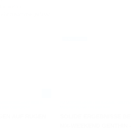
für euch in
sicht zusammengefasst.
08.06.2026
06.05.2026
NEWS / PRESS
EISTERSCHAFT 2026 IN
PM MOTORRAD MEYER RACING - DEUTS
N DER ÜBERSICHT
MEISTERSCHAFT IN GENTHIN
RGEN AUF RÜGEN
SOLIDE ERGEBNISSE BE
MX-WEEKEND GENTHIN 