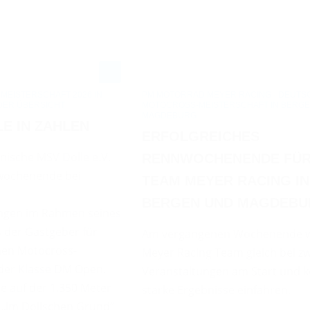
EISTERSCHAFT 2026 IN
PM MOTORRAD MEYER RACING - DEUTS
 DER ÜBERSICHT
MOTOCROSS-MEISTERSCHAFT IN BERG
MAGDEBURG
LE IN ZAHLEN
ERFOLGREICHES
nische MSV Dolle e.V.
RENNWOCHENENDE FÜR
iwochenende bei
TEAM MEYER RACING IN
BERGEN UND MAGDEBU
ngen im Rahmen seines
 der Gastgeber für
Am vergangenen Wochenende w
hen Motocross-
Meyer Racing Team gleich bei zw
 der Klasse DM Open.
Veranstaltungen am Start und 
e auf der 1.350 Meter
starke Ergebnisse einfahren.
 „Im Dollschen Grund“