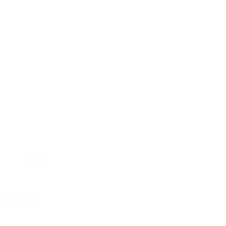
CHE MX-
IM ADAC
–