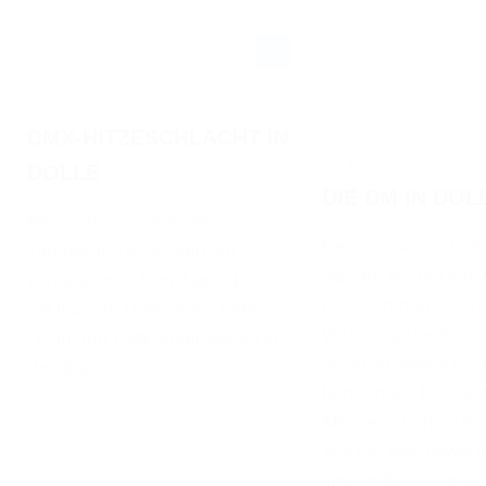
PM ADAC MOTORSPORT - DEUTSCHE
MOTOCROSS-MEISTERSCHAFT IN DOLLE
DMX-HITZESCHLACHT IN
DEUTSCHE MOTOCROSS-M
DOLLE - ERGEBNISSE IN
DOLLE
DIE DM IN DOL
Bei hochsommerlichen
Der sachsen-anhalti
Temperaturen gingen am
war am dritten Jun
vergangenen Samstag in Dolle
hochsommerlichen
die Klassen DMX Open, DMX
Witterungsbedingu
Quad und DMX Seitenwagen an
26. ADAC Motocross
den Start.
Rennen zur Deutsc
Meisterschaft 2026
Wie die Wettbewerb
langen Rennstrecke