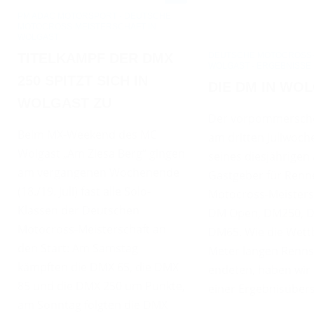
PM ADAC MOTORSPORT - DEUTSCHE
MOTOCROSS-MEISTERSCHAFT IN
WOLGAST
TITELKAMPF DER DMX
DEUTSCHE MOTOCROSS-M
WOLGAST - ERGEBNISSE 
250 SPITZT SICH IN
DIE DM IN WO
WOLGAST ZU
Der vorpommersche
Beim MX-Weekend des MC
am dritten Juliwoc
Wolgast „Am Ziesa Berg“ gingen
seines diesjährige
am vergangenen Wochenende
Gastgeber für Renn
(18./19. Juli) fast alle Solo-
Motocross-Meisters
Klassen der Deutschen
DM Open, DM250, 
Motocross-Meisterschaft an
DM65. Wie die Wett
den Start: Am Samstag
Meter langen Renns
kämpften die DMX 65, die DMX
endeten, haben wir 
85 und die DMX 250 um Punkte,
einer Ergebnisüber
am Sonntag folgten die DMX