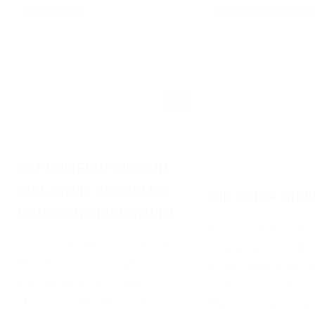
03.08.2026
NEWS / PRESS
RENNERGEBNISSE / NAT
PM ADAC MOTORSPORT - DEUTSCHE
MOTOCROSS-MEISTERSCHAFT IN
BIELSTEIN
DEUTSCHE MOTOCROSS-M
PAPENMEIER WIRD IN
BIELSTEIN - ERGEBNISSE
BIELSTEIN VORZEITIG
DIE DM IN BIE
DEUTSCHE MEISTERIN
Der nordrhein-west
Zum 75-jährigen Jubiläum des
Drabenderhöhe Biel
MSC Drabenderhöhe Bielstein
ersten Augustwoch
gastierte die Deutsche
für Rennen zur Deu
Motocross-Meisterschaft am
Meisterschaft 2026