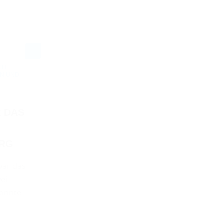
CHE
EN UND
 DAS
RG
ar das
ei
konnte