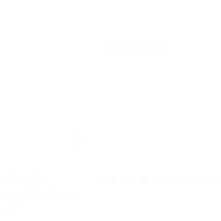
26
12.07.2026
RENNERGEBNISSE / NAT
DEUTSCHE MOTOCROSS-MEISTERSCHAFT
- DEUTSCHE MOTOCROSS-
AICHWALD - ERGEBNISSE IN DER ÜBERS
HWALD
DIE DM IN AICHWALD IN
EUTSCHEN
 MX-WEEKEND IN
Der baden-württembergische 
KÜRT
„Eiserne Hand“ e.V. Aichwald w