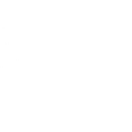
men seines
ber für
ss-
 DM Open,
Wie die
er langen
deten,
mengefasst.