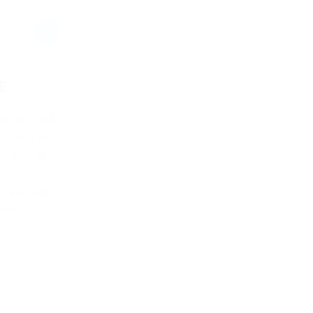
 2026 IN
E
 zu den auf
nnstrecke
rschen MC
r
haft 2026
DM125,