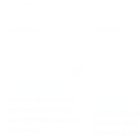
125 und die DMX Open.
16.07.2026
15.07.20
NEWS / PRESS
NEWS / PRESS
PM MOTORRAD MEYER RACING -
DEUTSCHE MOTOCROSS-
MEISTERSCHAFT IN AICHWALD
PM ADAC MOTORSPORT 
STARKE LEISTUNGEN
MEISTERSCHAFT IN AIC
BEI DER DEUTSCHEN
DIE ERSTEN D
MX-MEISTERSCHAFT IN
MEISTER BEIM
AICHWALD
AICHWALD GE