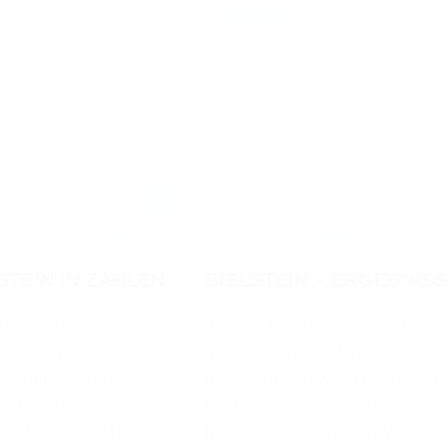
03.08.2026
02.08.2026
NEWS / NAT.
EISTERSCHAFT 2026 IN
DEUTSCHE MOTOCROSS-MEISTERSCHAFT
 IN DER ÜBERSICHT
BIELSTEIN - CROSS FLASH
LSTEIN IN ZAHLEN
BIELSTEIN – ERGEBNIS
fälischen MSC
Verfolgt hier den Ergebnisticker
stein e.V. war am
dem rund 1.655 Meter langen „
enende der Gastgeber
des nordrhein-westfälischen M
tschen Motocross-
Drabenderhöhe Bielstein absolv
 der Klassen DM Open,
Rennen zur Deutschen Motocro