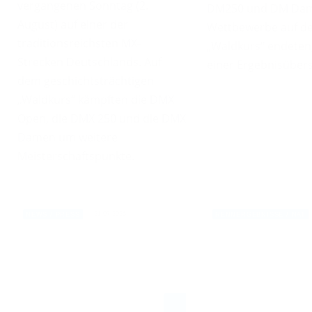
vergangenen Sonntag (2.
DM250 und DM Dame
August) auf einer der
Wettbewerbe auf de
traditionsreichsten MX-
„Waldkurs“ endeten,
Strecken Deutschlands. Auf
einer Ergebnisüber
dem geschichtsträchtigen
„Waldkurs“ kämpften die DMX
Open, die DMX 250 und die DMX
Damen um weitere
Meisterschaftspunkte.
21.07.2026
NEWS / PRESS
RENNERGEBNISSE / NAT