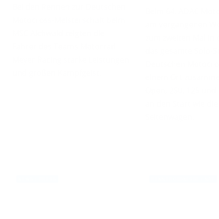
Bei den Rennen zur Deutschen
Beim 64. ADAC Moto
Motocross-Meisterschaft beim
am vergangenen Woc
MSC Aichwald zeigten die
zum zweiten Mal in 
Fahrer des Teams Motorrad
das gesamte Solo-St
Meyer Racing starke Leistungen
Deutschen Motocros
und großen Kampfgeist.
einem Ort zusamme
Open, 250, 125 un
an den Start wie di
Seitenwagen.
23.06.2026
NEWS / PRESS
RENNERGEBNISSE / NAT