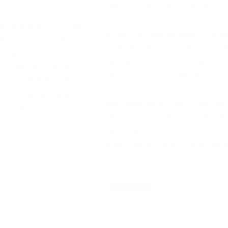
zweiten Juliwochenende bei
cross in Aichwald kam
hochsommerlichen
henende (11./12. Juli)
Witterungsbedingungen im Rah
dieser Saison nahezu
64. ADAC Motocross der Gastge
arterfeld der
Rennen zur Deutschen Motocro
s-Meisterschaft an
Meisterschaft 2026 der Klassen
n: Die DMX-Klassen
DM250, DM125 und DM Damen. 
d Damen gingen ebenso
Wettbewerbe auf der 1.755 Met
e Quads und
Rennstrecke „In den Horben“ en
haben wir für euch in
einer Ergebnisübersicht zusam
20.06.2026
09.06.2026
NEWS / PRESS