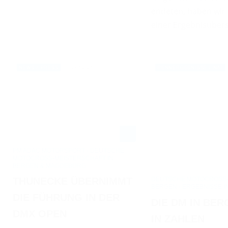
endeten, haben wir 
einer Ergebnisüber
09.06.2026
NEWS / PRESS
RENNERGEBNISSE / NAT
PM ADAC MOTORSPORT - DEUTSCHE
MOTOCROSS-MEISTERSCHAFT IN
BERGEN & MAGDEBURG
DEUTSCHE MOTOCROSS-M
THUNECKE ÜBERNIMMT
BERGEN - ERGEBNISSE I
DIE FÜHRUNG IN DER
DIE DM IN BE
DMX OPEN
IN ZAHLEN