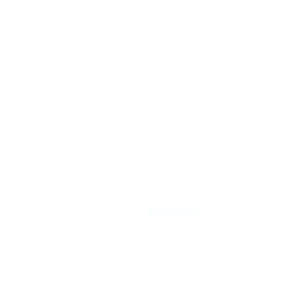
n. Wie die
Meisterschaft 2026 der Klassen
m 1.655 Meter langen
DM250 und DM Damen.
 haben wir für euch in
sicht zusammengefasst.
19.07.2026
19.07.2026
NEWS / NAT.