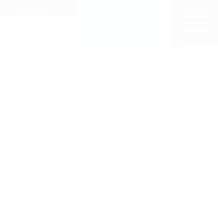
EITE DURCHSUCHEN
JETZT ABONNIEREN
12 Ausgaben für nur 70€
KATEGORIEN
+Prämie aussuchen