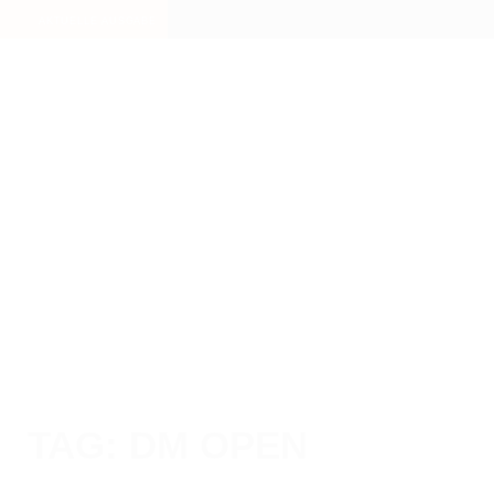
Skip
AKTUELLE AUSGABE
to
content
TAG: DM OPEN