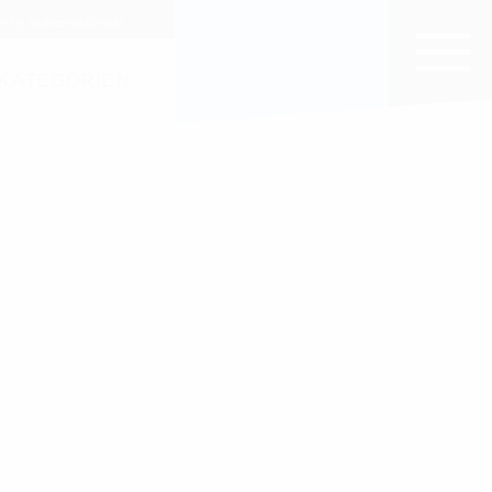
EITE DURCHSUCHEN
JETZT ABONNIEREN
12 Ausgaben für nur 70€
KATEGORIEN
+Prämie aussuchen