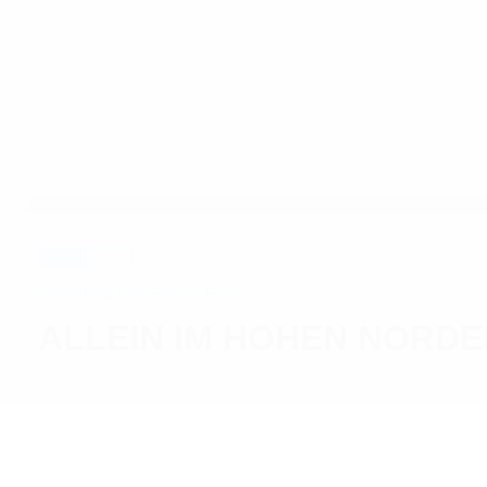
REGIO
VIDEO
29.05.2015 / 20:24
#GEWINNLUST EPISODE 14
ALLEIN IM HOHEN NORDE