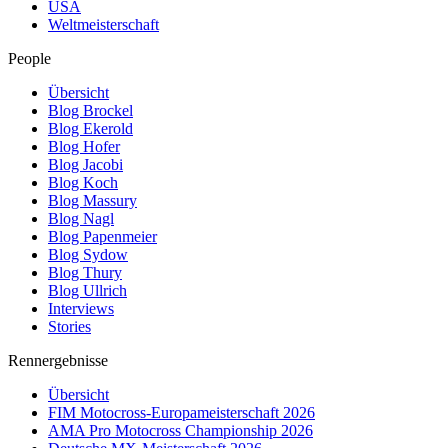
USA
Weltmeisterschaft
People
Übersicht
Blog Brockel
Blog Ekerold
Blog Hofer
Blog Jacobi
Blog Koch
Blog Massury
Blog Nagl
Blog Papenmeier
Blog Sydow
Blog Thury
Blog Ullrich
Interviews
Stories
Rennergebnisse
Übersicht
FIM Motocross-Europameisterschaft 2026
AMA Pro Motocross Championship 2026