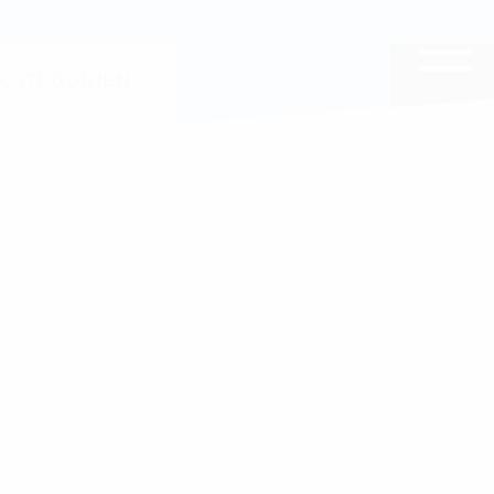
EITE DURCHSUCHEN
JETZT ABONNIEREN
12 Ausgaben für nur 70€
KATEGORIEN
+Prämie aussuchen