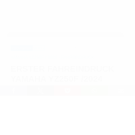
TECH/BIKES
VIDEO
26.10.2023 / 14:11
YAMAHA YZ250F / 2024 - FAHREINDRUCK
ERSTER FAHREINDRUCK
YAMAHA YZ250F /2024
Lesedauer: 1 min
Wir sind die die
Yamaha YZ250F des Modelljahrs 2024