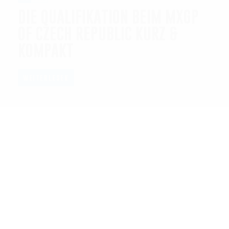
DIE QUALIFIKATION BEIM MXGP
OF CZECH REPUBLIC KURZ &
KOMPAKT
WEITERLESEN
ALLE VIDEOS
Bei uns findest du die neusten Motocross und Supercross
Videos.
MIXED
PRESSE
CROSS FINALS
STUFF
TECHNIK/BIKES