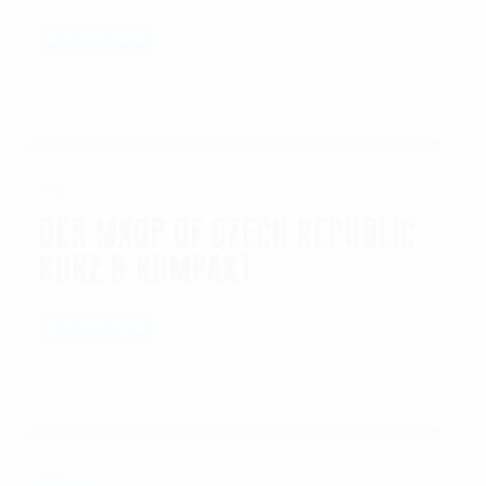
WEITERLESEN
27.07.2026 / 10:32
WM
VIDEO
DER MXGP OF CZECH REPUBLIC
KURZ & KOMPAKT
WEITERLESEN
25.07.2026 / 23:19
WM
VIDEO