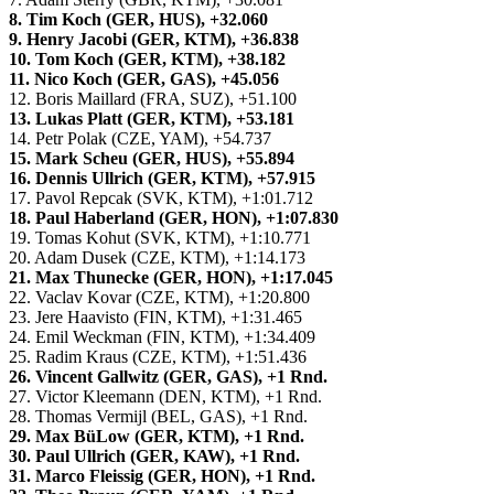
8. Tim Koch (GER, HUS), +32.060
9. Henry Jacobi (GER, KTM), +36.838
10. Tom Koch (GER, KTM), +38.182
11. Nico Koch (GER, GAS), +45.056
12. Boris Maillard (FRA, SUZ), +51.100
13. Lukas Platt (GER, KTM), +53.181
14. Petr Polak (CZE, YAM), +54.737
15. Mark Scheu (GER, HUS), +55.894
16. Dennis Ullrich (GER, KTM), +57.915
17. Pavol Repcak (SVK, KTM), +1:01.712
18. Paul Haberland (GER, HON), +1:07.830
19. Tomas Kohut (SVK, KTM), +1:10.771
20. Adam Dusek (CZE, KTM), +1:14.173
21. Max Thunecke (GER, HON), +1:17.045
22. Vaclav Kovar (CZE, KTM), +1:20.800
23. Jere Haavisto (FIN, KTM), +1:31.465
24. Emil Weckman (FIN, KTM), +1:34.409
25. Radim Kraus (CZE, KTM), +1:51.436
26. Vincent Gallwitz (GER, GAS), +1 Rnd.
27. Victor Kleemann (DEN, KTM), +1 Rnd.
28. Thomas Vermijl (BEL, GAS), +1 Rnd.
29. Max BüLow (GER, KTM), +1 Rnd.
30. Paul Ullrich (GER, KAW), +1 Rnd.
31. Marco Fleissig (GER, HON), +1 Rnd.