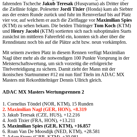
fahrenden Tscheche
Jakub Teresak
(Husqvarna) als Dritter über
die Ziellinie folgte. Polesetter
Jordi Tixier
(Honda) kam als Siebter
aus der ersten Runde zurück und fuhr im Rennverlauf bis auf Platz
vier vor, auf welchem er auch die Zielflagge vor
Maximilian Spies
(KTM) zu sehen bekam. Die beiden Thüringer
Tom Koch
(KTM)
und
Henry Jacobi
(KTM) sortierten sich nach suboptimalen Starts
zunächst im mittleren Fahrerfeld ein, konnten sich aber über die
Renndistanz noch bis auf die Plätze acht bzw. neun vorkämpfen.
Mit seinem zweiten Platz in diesem Rennen verfügt Maximilian
Nagl über mehr als die notwendigen 100 Punkte Vorsprung in der
Meisterschaftswertung, um sich vorzeitig die erfolgreiche
Titelverteidigung zu sichern. Damit zieht der Mann mit der
ikonischen Startnummer #12 mi nun fünf Titeln im ADAC MX
Masters mit Rekordtitelträger Dennis Ullrich gleich.
ADAC MX Masters Wertungsrennen 2
1. Cornelius Töndel (NOR, KTM), 15 Runden
2. Maximilian Nagl (GER, HON), +8.319
3. Jakub Teresak (CZE, HUS), +12.216
4. Jordi Tixier (FRA, HON), +13.211
5. Maximilian Spies (GER, KTM), +16.857
6. Roan Van De Moosdijk (NED, KTM), +28.581
7. Adam Sterry (GBR, KTM), +30.081