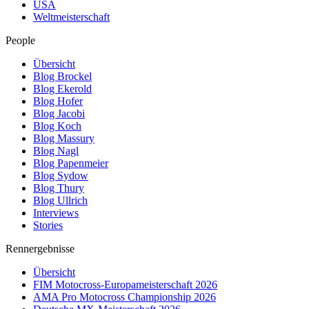
USA
Weltmeisterschaft
People
Übersicht
Blog Brockel
Blog Ekerold
Blog Hofer
Blog Jacobi
Blog Koch
Blog Massury
Blog Nagl
Blog Papenmeier
Blog Sydow
Blog Thury
Blog Ullrich
Interviews
Stories
Rennergebnisse
Übersicht
FIM Motocross-Europameisterschaft 2026
AMA Pro Motocross Championship 2026