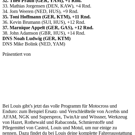
32. Theo Praun (GER, YAM), +1 Rnd.
33. Mathias Jorgensen (DEN, KAW), +4 Rnd.
34. Jorn Weeren (NED, HUS), +9 Rnd.
35. Toni Hoffmann (GER, KTM), +11 Rnd.
36. Kevin Brumann (SUI, HUS), +12 Rnd.
37. Marnique Appelt (GER, GAS), +12 Rnd.
38. John Adamson (GBR, HUS), +14 Rnd.
DNS Noah Ludwig (GER, KTM)
DNS Mike Bolink (NED, YAM)
Präsentiert von
Bei Louis gibt’s jetzt das volle Programm für Motocross und
Enduro: zum Beispiel Ersatz- und Verschleißteile von Acerbis und
AFAM, NGK und Supersprox, TwinAir und Wössner, Werkzeug
von Hazet, Rothewald und Rabaconda, Schmierstoffe und
Pflegemittel von Castrol, Louis und Motul, um nur einige zu
nennen. Dazu findet du bei Louis deine komplette Fahrerausstattung