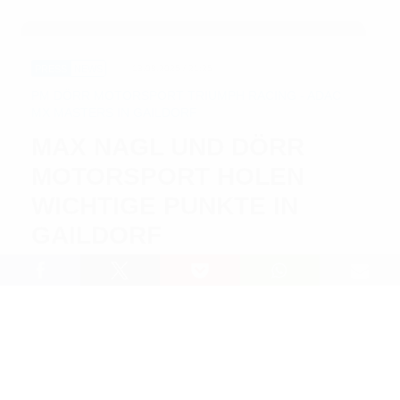
PRESS
NEWS
13.08.2025 / 21:25
PM DÖRR MOTORSPORT TRIUMPH RACING - ADAC
MX MASTERS IN GAILDORF
MAX NAGL UND DÖRR
MOTORSPORT HOLEN
WICHTIGE PUNKTE IN
GAILDORF
Lesedauer: 2 min
Strahlender Sonnenschein, eine technisch