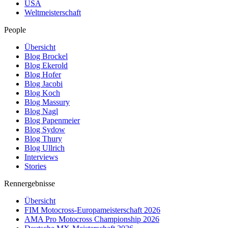
USA
Weltmeisterschaft
People
Übersicht
Blog Brockel
Blog Ekerold
Blog Hofer
Blog Jacobi
Blog Koch
Blog Massury
Blog Nagl
Blog Papenmeier
Blog Sydow
Blog Thury
Blog Ullrich
Interviews
Stories
Rennergebnisse
Übersicht
FIM Motocross-Europameisterschaft 2026
AMA Pro Motocross Championship 2026