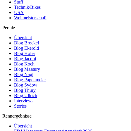
Stuff
Technik/Bikes
USA
Weltmeisterschaft
People
Übersicht
Blog Brockel
Blog Ekerold
Blog Hofer
Blog Jacobi
Blog Koch
Blog Massury
Blog Nagl
Blog Papenmeier
Blog Sydow
Blog Thury
Blog Ullrich
Interviews
Stories
Rennergebnisse
Übersicht