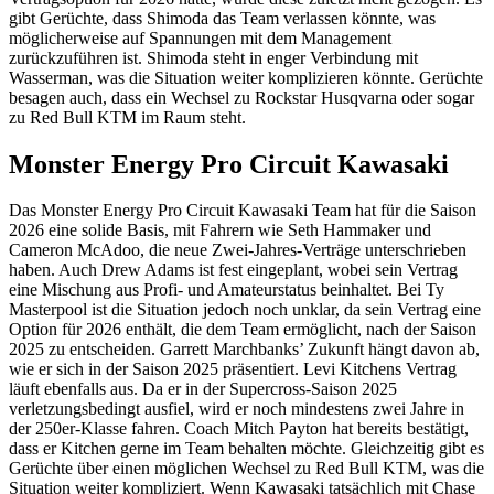
gibt Gerüchte, dass Shimoda das Team verlassen könnte, was
möglicherweise auf Spannungen mit dem Management
zurückzuführen ist. Shimoda steht in enger Verbindung mit
Wasserman, was die Situation weiter komplizieren könnte. Gerüchte
besagen auch, dass ein Wechsel zu Rockstar Husqvarna oder sogar
zu Red Bull KTM im Raum steht.
Monster Energy Pro Circuit Kawasaki
Das Monster Energy Pro Circuit Kawasaki Team hat für die Saison
2026 eine solide Basis, mit Fahrern wie Seth Hammaker und
Cameron McAdoo, die neue Zwei-Jahres-Verträge unterschrieben
haben. Auch Drew Adams ist fest eingeplant, wobei sein Vertrag
eine Mischung aus Profi- und Amateurstatus beinhaltet. Bei Ty
Masterpool ist die Situation jedoch noch unklar, da sein Vertrag eine
Option für 2026 enthält, die dem Team ermöglicht, nach der Saison
2025 zu entscheiden. Garrett Marchbanks’ Zukunft hängt davon ab,
wie er sich in der Saison 2025 präsentiert. Levi Kitchens Vertrag
läuft ebenfalls aus. Da er in der Supercross-Saison 2025
verletzungsbedingt ausfiel, wird er noch mindestens zwei Jahre in
der 250er-Klasse fahren. Coach Mitch Payton hat bereits bestätigt,
dass er Kitchen gerne im Team behalten möchte. Gleichzeitig gibt es
Gerüchte über einen möglichen Wechsel zu Red Bull KTM, was die
Situation weiter kompliziert. Wenn Kawasaki tatsächlich mit Chase