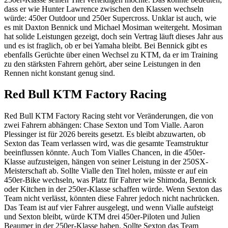
dass er wie Hunter Lawrence zwischen den Klassen wechseln
würde: 450er Outdoor und 250er Supercross. Unklar ist auch, wie
es mit Daxton Bennick und Michael Mosiman weitergeht. Mosiman
hat solide Leistungen gezeigt, doch sein Vertrag läuft dieses Jahr aus
und es ist fraglich, ob er bei Yamaha bleibt. Bei Bennick gibt es
ebenfalls Gerüchte über einen Wechsel zu KTM, da er im Training
zu den stärksten Fahrern gehört, aber seine Leistungen in den
Rennen nicht konstant genug sind.
Red Bull KTM Factory Racing
Red Bull KTM Factory Racing steht vor Veränderungen, die von
zwei Fahrern abhängen: Chase Sexton und Tom Vialle. Aaron
Plessinger ist für 2026 bereits gesetzt. Es bleibt abzuwarten, ob
Sexton das Team verlassen wird, was die gesamte Teamstruktur
beeinflussen könnte. Auch Tom Vialles Chancen, in die 450er-
Klasse aufzusteigen, hängen von seiner Leistung in der 250SX-
Meisterschaft ab. Sollte Vialle den Titel holen, müsste er auf ein
450er-Bike wechseln, was Platz für Fahrer wie Shimoda, Bennick
oder Kitchen in der 250er-Klasse schaffen würde. Wenn Sexton das
Team nicht verlässt, könnten diese Fahrer jedoch nicht nachrücken.
Das Team ist auf vier Fahrer ausgelegt, und wenn Vialle aufsteigt
und Sexton bleibt, würde KTM drei 450er-Piloten und Julien
Beaumer in der 250er-Klasse haben. Sollte Sexton das Team