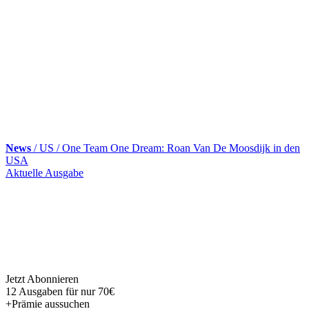
News
/ US / One Team One Dream: Roan Van De Moosdijk in den
USA
Skip
Aktuelle Ausgabe
to
content
Jetzt Abonnieren
12 Ausgaben für nur 70€
+Prämie aussuchen