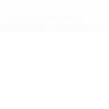
WM
NEWS
28.04.2012 / 11:55
GRAND PRIX OF ITALY IN FERMO - QUALIFIKATION
GRÜNE DOPPEL-POLE
Lesedauer: 5 min
Bei sommerlichen Witterungsbedingungen startete
der nahe Fermo ausgetragene
Große Preis von Italien
,
die dritte Runde zur
FIM MX1/MX2-Weltmeisterschaft
2012
, am heutigen Qualifikationssamstag in beiden
WM-Klassen mit einer klaren Dominanz des Kawasaki-
Lagers.
In der Königsklasse MX1 waren es wie schon in
Bulgarien die beiden Franzosen
Gautier Paulin
und
Christophe „Cri“ Pourcel
, welche den Ton vorgaben
und dem Lokalmatador, Weltmeister
Antonio Cairoli
vom Red Bull KTM Werksteam, die Show stahlen.
Nachdem die beiden Kawasaki-Piloten bereits im