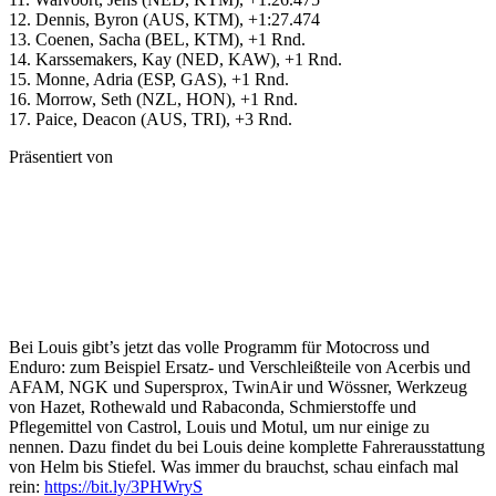
12. Dennis, Byron (AUS, KTM), +1:27.474
13. Coenen, Sacha (BEL, KTM), +1 Rnd.
14. Karssemakers, Kay (NED, KAW), +1 Rnd.
15. Monne, Adria (ESP, GAS), +1 Rnd.
16. Morrow, Seth (NZL, HON), +1 Rnd.
17. Paice, Deacon (AUS, TRI), +3 Rnd.
Präsentiert von
Bei Louis gibt’s jetzt das volle Programm für Motocross und
Enduro: zum Beispiel Ersatz- und Verschleißteile von Acerbis und
AFAM, NGK und Supersprox, TwinAir und Wössner, Werkzeug
von Hazet, Rothewald und Rabaconda, Schmierstoffe und
Pflegemittel von Castrol, Louis und Motul, um nur einige zu
nennen. Dazu findet du bei Louis deine komplette Fahrerausstattung
von Helm bis Stiefel. Was immer du brauchst, schau einfach mal
rein:
https://bit.ly/3PHWryS