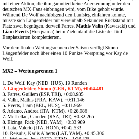
mit einer Aktion, die ihm garantiert keine Anerkennung unter den
deutschen MX-Fans einbringen wird, vom Bike geholt wurde.
Während De Wolf nachfolgend den Laufsieg einfahren konnte,
musste sich Längenfelder mit viereinhalb Sekunden Rückstand mit
Platz zwei begnügen, derweil Farres,
Mathis Valin
(Kawasaki) und
Liam Everts
(Husqvarna) beim Zieleinlauf die Liste der fünf
Erstplatzierten komplettierten.
Vor dem finalen Wertungsrennen der Saison verfügt Simon
Längenfelder noch über einen 10-Punkte-Vorsprung vor Kay de
Wolf.
MX2 – Wertungsrennen 1
1. De Wolf, Kay (NED, HUS), 19 Runden
2. Längenfelder, Simon (GER, KTM), +0:04.481
3. Farres, Guillem (ESP, TRI), +0:08.935
4. Valin, Mathis (FRA, KAW), +0:11.146
5. Everts, Liam (BEL, HUS), +0:11.969
6. Adamo, Andrea (ITA, KTM), +0:28.086
7. Mc Lellan, Camden (RSA, TRI), +0:32.265
8. Elzinga, Rick (NED, YAM), +0:33.989
9. Lata, Valerio (ITA, HON), +0:42.533
10. Reisulis, Karlis Alberts (LAT, YAM), +0:45.306
11. Walvoort, Jens (NED, KTM), +1:26.475