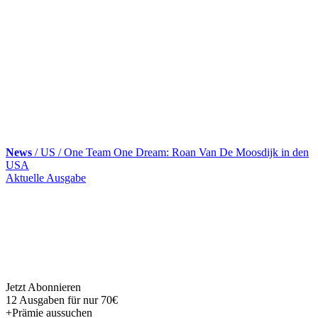
News
/ US / One Team One Dream: Roan Van De Moosdijk in den
USA
Skip
Aktuelle Ausgabe
to
content
Jetzt Abonnieren
12 Ausgaben für nur 70€
+Prämie aussuchen