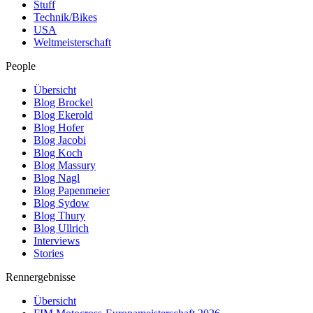
Stuff
Technik/Bikes
USA
Weltmeisterschaft
People
Übersicht
Blog Brockel
Blog Ekerold
Blog Hofer
Blog Jacobi
Blog Koch
Blog Massury
Blog Nagl
Blog Papenmeier
Blog Sydow
Blog Thury
Blog Ullrich
Interviews
Stories
Rennergebnisse
Übersicht