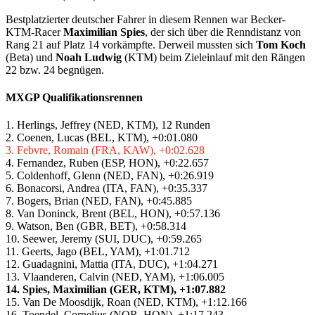
Bestplatzierter deutscher Fahrer in diesem Rennen war Becker-
KTM-Racer
Maximilian Spies
, der sich über die Renndistanz von
Rang 21 auf Platz 14 vorkämpfte. Derweil mussten sich
Tom Koch
(Beta) und
Noah Ludwig
(KTM) beim Zieleinlauf mit den Rängen
22 bzw. 24 begnügen.
MXGP Qualifikationsrennen
1. Herlings, Jeffrey (NED, KTM), 12 Runden
2. Coenen, Lucas (BEL, KTM), +0:01.080
3. Febvre, Romain (FRA, KAW), +0:02.628
4. Fernandez, Ruben (ESP, HON), +0:22.657
5. Coldenhoff, Glenn (NED, FAN), +0:26.919
6. Bonacorsi, Andrea (ITA, FAN), +0:35.337
7. Bogers, Brian (NED, FAN), +0:45.885
8. Van Doninck, Brent (BEL, HON), +0:57.136
9. Watson, Ben (GBR, BET), +0:58.314
10. Seewer, Jeremy (SUI, DUC), +0:59.265
11. Geerts, Jago (BEL, YAM), +1:01.712
12. Guadagnini, Mattia (ITA, DUC), +1:04.271
13. Vlaanderen, Calvin (NED, YAM), +1:06.005
14. Spies, Maximilian (GER, KTM), +1:07.882
15. Van De Moosdijk, Roan (NED, KTM), +1:12.166
16. Toendel, Cornelius (NOR, HON), +1:17.243