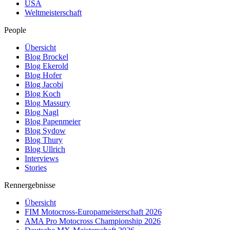
USA
Weltmeisterschaft
People
Übersicht
Blog Brockel
Blog Ekerold
Blog Hofer
Blog Jacobi
Blog Koch
Blog Massury
Blog Nagl
Blog Papenmeier
Blog Sydow
Blog Thury
Blog Ullrich
Interviews
Stories
Rennergebnisse
Übersicht
FIM Motocross-Europameisterschaft 2026
AMA Pro Motocross Championship 2026