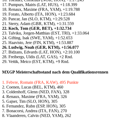
17. Pumpurs, Mairis (LAT, HUS), +1:18.399
18. Renaux, Maxime (FRA, YAM), +1:19.788
19. Forato, Alberto (ITA, HON), +1:23.684
20. Pancar, Jan (SLO, KTM), +1:29.528
21. Sterry, Adam (GBR, KTM), +1:31.559
22. Koch, Tom (GER, BET), +1:32.734
23. Talviku, Jorgen-Matthias (EST, TRI), +1:33.064
24. Gifting, Isak (SWE, YAM), +1:52.653
25. Haavisto, Jere (FIN, KTM), +1:53.887
26. Ludwig, Noah (GER, KTM), +1:56.077
27. Bidzans, Edvards (LAT, HON), +2:10.100
28. Freibergs, Uldis (LAT, GAS), +2 Rnd.
29. Vettik, Meico (EST, KTM), +9 Rnd.
MXGP Meisterschaftsstand nach dem Qualifikationsrennen
1. Febvre, Romain (FRA, KAW), 495 Punkte
2. Coenen, Lucas (BEL, KTM), 460
3. Coldenhoff, Glenn (NED, FAN), 328
4. Renaux, Maxime (FRA, YAM), 326
5. Gajser, Tim (SLO, HON), 305
6. Fernandez, Rubn (ESP, HON), 305
7. Bonacorsi, Andrea (ITA, FAN), 270
8. Vlaanderen, Calvin (NED, YAM), 262