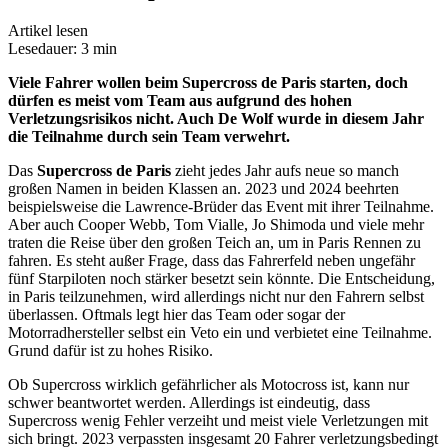
Artikel lesen
Lesedauer: 3 min
Viele Fahrer wollen beim Supercross de Paris starten, doch
dürfen es meist vom Team aus aufgrund des hohen
Verletzungsrisikos nicht. Auch De Wolf wurde in diesem Jahr
die Teilnahme durch sein Team verwehrt.
Das
Supercross de Paris
zieht jedes Jahr aufs neue so manch
großen Namen in beiden Klassen an. 2023 und 2024 beehrten
beispielsweise die Lawrence-Brüder das Event mit ihrer Teilnahme.
Aber auch Cooper Webb, Tom Vialle, Jo Shimoda und viele mehr
traten die Reise über den großen Teich an, um in Paris Rennen zu
fahren. Es steht außer Frage, dass das Fahrerfeld neben ungefähr
fünf Starpiloten noch stärker besetzt sein könnte. Die Entscheidung,
in Paris teilzunehmen, wird allerdings nicht nur den Fahrern selbst
überlassen. Oftmals legt hier das Team oder sogar der
Motorradhersteller selbst ein Veto ein und verbietet eine Teilnahme.
Grund dafür ist zu hohes Risiko.
Ob Supercross wirklich gefährlicher als Motocross ist, kann nur
schwer beantwortet werden. Allerdings ist eindeutig, dass
Supercross wenig Fehler verzeiht und meist viele Verletzungen mit
sich bringt. 2023 verpassten insgesamt 20 Fahrer verletzungsbedingt