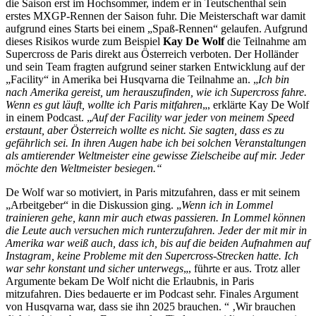
die Saison erst im Hochsommer, indem er in Teutschenthal sein
erstes MXGP-Rennen der Saison fuhr. Die Meisterschaft war damit
aufgrund eines Starts bei einem „Spaß-Rennen“ gelaufen. Aufgrund
dieses Risikos wurde zum Beispiel
Kay De Wolf
die Teilnahme am
Supercross de Paris direkt aus Österreich verboten. Der Holländer
und sein Team fragten aufgrund seiner starken Entwicklung auf der
„Facility“ in Amerika bei Husqvarna die Teilnahme an. „
Ich bin
nach Amerika gereist, um herauszufinden, wie ich Supercross fahre.
Wenn es gut läuft, wollte ich Paris mitfahren
„, erklärte Kay De Wolf
in einem Podcast. „
Auf der Facility war jeder von meinem Speed
erstaunt, aber Österreich wollte es nicht. Sie sagten, dass es zu
gefährlich sei. In ihren Augen habe ich bei solchen Veranstaltungen
als amtierender Weltmeister eine gewisse Zielscheibe auf mir. Jeder
möchte den Weltmeister besiegen.“
De Wolf war so motiviert, in Paris mitzufahren, dass er mit seinem
„Arbeitgeber“ in die Diskussion ging. „
Wenn ich in Lommel
trainieren gehe, kann mir auch etwas passieren. In Lommel können
die Leute auch versuchen mich runterzufahren. Jeder der mit mir in
Amerika war weiß auch, dass ich, bis auf die beiden Aufnahmen auf
Instagram, keine Probleme mit den Supercross-Strecken hatte. Ich
war sehr konstant und sicher unterwegs
„, führte er aus. Trotz aller
Argumente bekam De Wolf nicht die Erlaubnis, in Paris
mitzufahren. Dies bedauerte er im Podcast sehr. Finales Argument
von Husqvarna war, dass sie ihn 2025 brauchen. “ ‚Wir brauchen