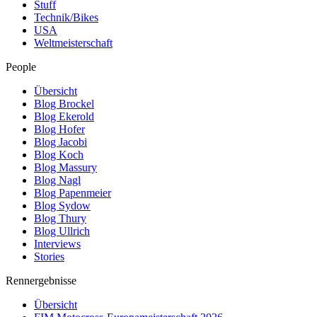
Stuff
Technik/Bikes
USA
Weltmeisterschaft
People
Übersicht
Blog Brockel
Blog Ekerold
Blog Hofer
Blog Jacobi
Blog Koch
Blog Massury
Blog Nagl
Blog Papenmeier
Blog Sydow
Blog Thury
Blog Ullrich
Interviews
Stories
Rennergebnisse
Übersicht