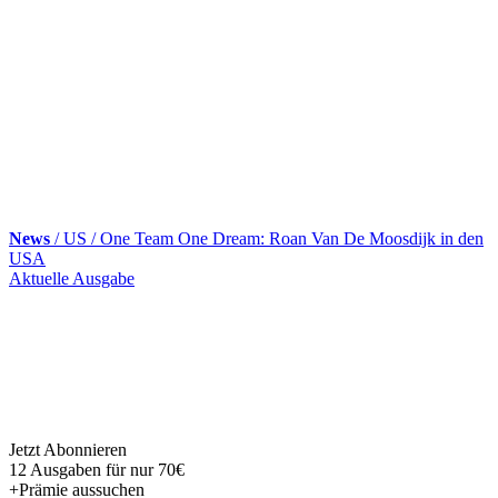
News
/ US / One Team One Dream: Roan Van De Moosdijk in den
USA
Skip
Aktuelle Ausgabe
to
content
Jetzt Abonnieren
12 Ausgaben für nur 70€
+Prämie aussuchen