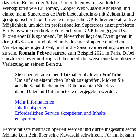
das letzte Rennen der Saison. Unter ihnen waren zahlreiche
Werkspiloten wie Eli Tomac, Cooper Webb, Jason Anderson und
einige mehr. Supercross de Paris bietet allerdings mit Zeitpunkt und
geographischer Lage für viele europäische GP-Fahrer eine attraktive
Möglichkeit, um sich im professionellen Supercross auszuprobieren.
Für Fans wäre der direkte Vergleich von GP-Piloten gegen US-
Piloten ebenfalls spannend. Im November liegt das Event genau in
der „Off-Season“ und bietet im Falle einer simplen / einfachen
Verletzung genügend Zeit, um für die Saisonvorbereitung wieder fit
zu sein.
Romain Febvre
startete zum Beispiel 2021 in Paris. Dabei
stürzte er schwer und zog sich bedauerlicherweise eine komplizierte
Verletzung an seinem Bein zu.
Sie sehen gerade einen Platzhalterinhalt von
YouTube
.
Um auf den eigentlichen Inhalt zuzugreifen, klicken Sie
auf die Schaltfläche unten. Bitte beachten Sie, dass
dabei Daten an Drittanbieter weitergegeben werden.
Mehr Informationen
Inhalt entsperren
Erforderlichen Service akzeptieren und Inhalte
entsperren
Febvre musste mehrfach operiert werden und durfte insgesamt sechs
Monate kein Bein über seine Kawasaki schwingen. Für ihn begann