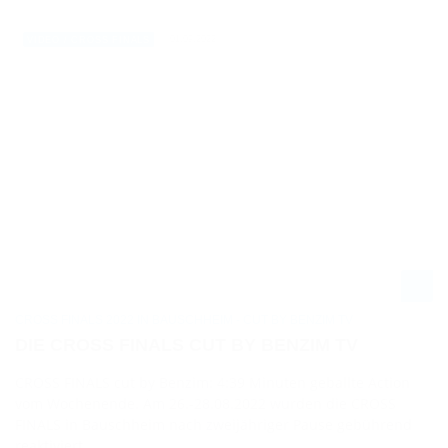
01.09.2022
VIDEO / CROSS FINALS
CROSS FINALS 2022 IN BAUSCHHEIM - CUT BY BENZIM TV
DIE CROSS FINALS CUT BY BENZIM TV
CROSS FINALS cut by Benzim: 4:39 Minuten geballte Action
vom Wochenende. Am 26.-28.08.2022 wurden die CROSS
FINALS in Bauschheim nach zweijähriger Pause gebührend
reaktiviert.