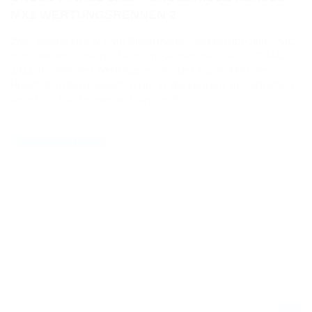
MX1 WERTUNGSRENNEN 2
Zwar konnte sich Marvin Dietermann (Hessencup) beim Start
zum zweiten in Bauschheim im Rahmen des CROSS FINALS
2022 absolvierten Wertungsrennen der Klasse MX1 den
Holeshot sichern, jedoch verlor er die Führung im Fahrerfeld
bereits in Runde zwei an Björn Feldt.
28.08.2022
NEWS / CROSS FINALS