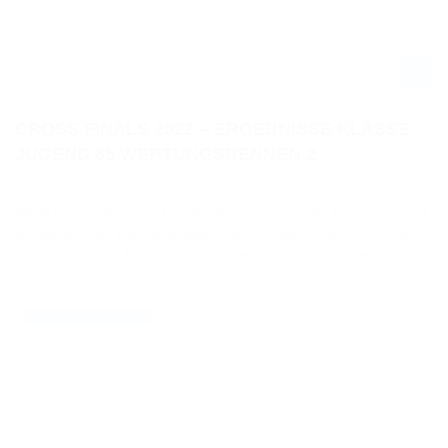
CROSS FINALS 2022 IN BAUSCHHEIM - CROSS FLASH
CROSS FINALS 2022 – ERGEBNISSE KLASSE
JUGEND 85 WERTUNGSRENNEN 2
Auch im zweiten in Bauschheim im Rahmen des CROSS
FINALS 2022 absolvierten Wertungsrennen der Klasse Jugend
85 war es Max Werner Breuer, der sich den Holeshot sichern
konnte und das Fahrerfeld in die erste Runde führte.
28.08.2022
NEWS / CROSS FINALS