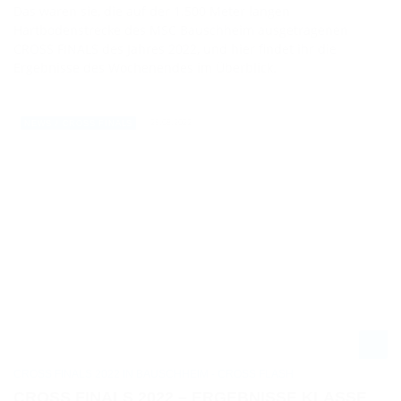
Das waren sie, die auf der 1.500 Meter langen
Hartbodenstrecke des MSC Bauschheim ausgetragenen
CROSS FINALS des Jahres 2022, und hier findet ihr die
Ergebnisse des Wochenendes im Überblick.
28.08.2022
NEWS / CROSS FINALS
CROSS FINALS 2022 IN BAUSCHHEIM - CROSS FLASH
CROSS FINALS 2022 – ERGEBNISSE KLASSE