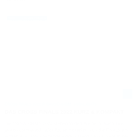
01.09.2022
VIDEO / CROSS FINALS
CROSS FINALS 2022 IN BAUSCHHEIM - HIGHLIGHTS
DAS CROSS FINALS 2022 KURZ & KOMPAKT
Die CROSS FINALS 2022 stehen in den Büchern. Nach zwei
Jahren coronabedingter Pause meldeten sich die FINALS am
letzten Augustwochenende eindrucksvoll zurück. Seht in hier