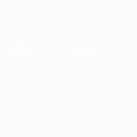
Cross Magazin
Triple Verlag GmbH
Mayener Straße 10
Alte Steige 22
D-50933 Köln
D-66440 Blieskastel
©2010-2026 Triple Verlag GmbH | Alle Rechte vorbehalten
Impressum
Datenschutzerklärung
Kontakt
AGB
Sitemap
Cookie-Einstellungen
Made with Passion for Motocross
By
PXLR
Pixelizer
[Digital Media Design]