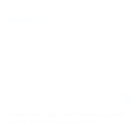
Württemberg) abgeben musste.
28.08.2022
NEWS / CROSS FINALS
CROSS FINALS 2022 IN BAUSCHHEIM - CROSS FLASH
CROSS FINALS 2022 – ERGEBNISSE KLASSE
JUGEND 85 WERTUNGSRENNEN 1
Mit einem Start-Ziel-Sieg gewinnt Max Werner Breuer