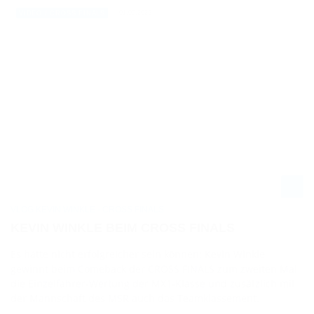
01.09.2022
VIDEO / CROSS FINALS
VLOG KEVIN WINKLE - CROSS FINALS
KEVIN WINKLE BEIM CROSS FINALS
Es hätte nicht erfolgreicher sein können: Kevin Winkle
gewinnt beim Comeback der CROSS FINALS zum zweiten Mal
die Einzelfahrer-Wertung der MX1-Klasse und zusätzlich mit
der Mannschaft des MSR auch das Teamklassement.