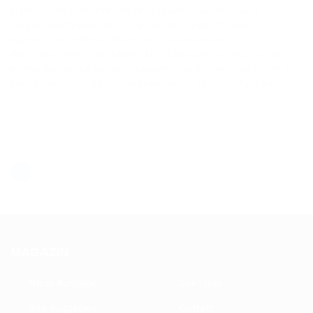
Nach einem Holeshot von Nick Sellahn (Mecklenburg-
Vorpommern) beim Start zum ersten in Bauschheim im
Rahmen des CROSS FINALS 2022 absolvierten
Wertungsrennen der Klasse MX2 übernahmen noch in der
ersten Runde die beiden Südwest-Cup-Piloten Tom Oster und
David Cherkasov das Kommando im 38-köpfigen Fahrerfeld.
1
2
3
NÄCHSTE SEITE »
MAGAZIN
Neue Ausgabe
Über uns
Alte Ausgaben
Kontakt