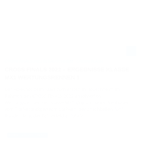
CROSS FINALS 2022 IN BAUSCHHEIM - CROSS FLASH
CROSS FINALS 2022 – ERGEBNISSE KLASSE
MX1 WERTUNGSRENNEN 1
Der Holeshot beim Start zum ersten in Bauschheim im
Rahmen des CROSS FINALS 2022 absolvierten
Wertungsrennen der Klasse MX1 ging an Danny Neubauer
vom Titelverteidigerteam Sachsen, der anschließen fünf
Runden lang das Fahrerfeld anführte.
28.08.2022
NEWS / CROSS FINALS