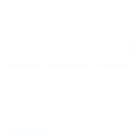
CROSS FINALS 2022 IN BAUSCHHEIM - VIDEOSERIE - EPISODE 2
CROSS FINALS 2022 EPISODE 2 – THE BUILD-
UP
In Episode 2 der Videoserie zu den CROSS FINALS 2022
schnappte sich die Motoview-Crew die beiden Inhaber des
CROSS Magazins Christian Schäfer & Denis König zu einem
Interview mitten in der Aufbauphase, um uns die History der
CROSS FINALS (vormals MotoX Amateur Masters) zu erklären.
21.09.2022
VIDEO / CROSS FINALS