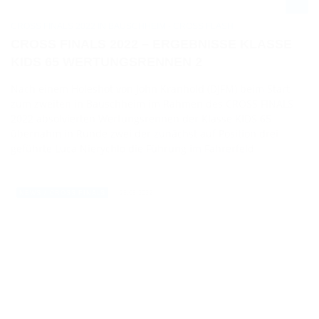
CROSS FINALS 2022 IN BAUSCHHEIM - CROSS FLASH
CROSS FINALS 2022 – ERGEBNISSE KLASSE
KIDS 65 WERTUNGSRENNEN 2
Nach einem Holeshot von John Kranhold (DJFM) beim Start
zum zweiten in Bauschheim im Rahmen des CROSS FINALS
2022 absolvierten Wertungsrennen der Klasse KIDS 65
übernahm in Runde zwei der zunächst auf Position drei
geführte Luca Nierychlo die Führung im Fahrerfeld
28.08.2022
NEWS / CROSS FINALS