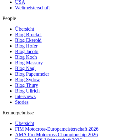
USA
Weltmeisterschaft
People
Übersicht
Blog Brockel
Blog Ekerold
Blog Hofer
Blog Jacobi
Blog Koch
Blog Massury
Blog Nagl
Blog Papenmeier
Blog Sydow
Blog Thury
Blog Ullrich
Interviews
Stories
Rennergebnisse
Übersicht
FIM Motocross-Europameisterschaft 2026
AMA Pro Motocross Championship 2026