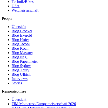
Technik/Bikes
USA
Weltmeisterschaft
People
Übersicht
Blog Brockel
Blog Ekerold
Blog Hofer
Blog Jacobi
Blog Koch
Blog Massury
Blog Nagl
Blog Papenmeier
Blog Sydow
Blog Thury
Blog Ullrich
Interviews
Stories
Rennergebnisse
Übersicht
FIM Motocross-Europameisterschaft 2026