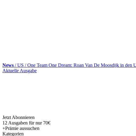
News
/ US / One Team One Dream: Roan Van De Moosdijk in den
Skip
Aktuelle Ausgabe
to
content
Jetzt Abonnieren
12 Ausgaben für nur 70€
+Prämie aussuchen
Kategorien