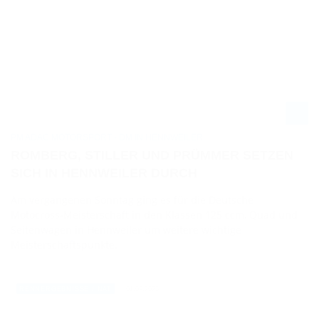
PM ADAC MOTORSPORT - DM IN HENNWEILER
ROMBERG, STILLER UND PRÜMMER SETZEN
SICH IN HENNWEILER DURCH
Am vergangenen Sonntag ging es für die Deutsche
Motocross-Meisterschaft in den Klassen 125 ccm, Quad und
Seitenwagen in Hennweiler um weitere wichtige
Meisterschaftspunkte.
01.09.2025
RENNERGEBNISSE / NAT