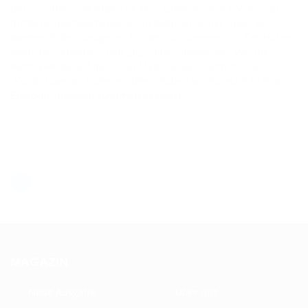
Der nordrhein-westfälische MSC Grevenbroich e.V. war am
dritten Augustwochenende im Rahmen seines ADAC MX-
Weekends der Gastgeber für Wertungsrennen zur Deutschen
Motocross-Meisterschaft 2025 aller Soloklassen. Wie die
Wettbewerbe auf der 1.650 Meter langen Sandstrecke
„Königshovener Höhe“ endeten, haben wir für euch in einer
Ergebnisübersicht zusammengefasst.
1
2
3
…
6
NÄCHSTE SEITE »
MAGAZIN
Neue Ausgabe
Über uns