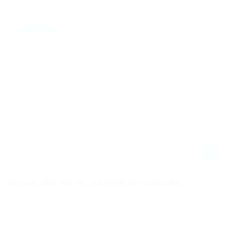
21.08.2025
NEWS / PRESS
PM MOTORRAD MEYER RACING - DM IN GREVENBROICH
EIN MEYER-PILOT WEITER IN FÜHRUNG!
Auch beim vergangenen MX-Weekend im nordrhein-
westfälischen Grevenbroich waren die Meyer-Piloten wieder
top unterwegs.