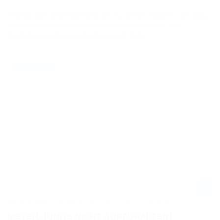
Verfolgt hier den Ergebnisticker für die im Rahmen des ADAC
MX-Weekends Thurm absolvierten Wettbewerbe der
Deutschen Motocross-Meisterschaft 2025.
09.09.2025
NEWS / PRESS
PM MOTORRAD MEYER RACING - DM IN TEUTSCHENTHAL
MEYER-JUNGS NICHT AUFZUHALTEN!