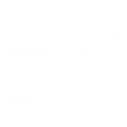
PM MOTORRAD MEYER RACING - DM IN HENNWEILER
DOPPELPODIUM FÜR DIE MEYER-RACING-
PILOTEN!
Beim MSC Hennweiler in Rheinland-Pfalz fand am
vergangenen Sonntag ein weiterer erfolgreicher Einsatz der
beiden Meyer-Racing-Piloten bei der Deutschen Motocross-
Meisterschaft 2025 in der 125ccm-Klasse statt.
02.09.2025
NEWS / PRESS