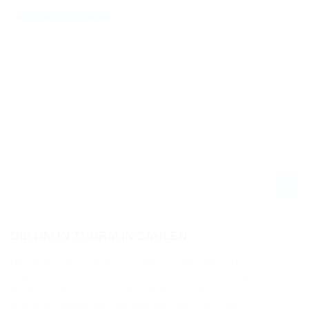
29.09.2025
RENNERGEBNISSE / NAT
DEUTSCHE MOTOCROSS-MEISTERSCHAFT 2025 IN THURM -
ERGEBNISSE IN DER ÜBERSICHT
DIE DM IN THURM IN ZAHLEN
Der westsächsische MSC Thurm e.V. war am vierten
Septemberwochenende im Rahmen seines ADAC MX-
Weekends der Gastgeber für die finalen Wertungsrennen
zur Deutschen Motocross-Meisterschaft 2025 aller