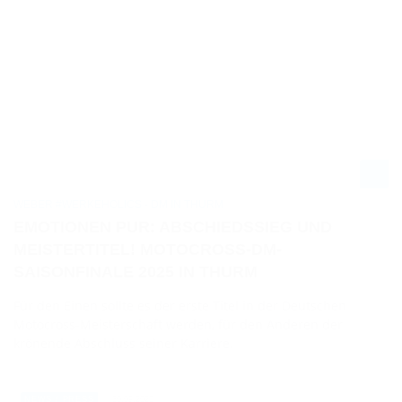
WEBER #WERKEHOLICS - DM IN THURM
EMOTIONEN PUR: ABSCHIEDSSIEG UND
MEISTERTITEL! MOTOCROSS-DM-
SAISONFINALE 2025 IN THURM
Für den Einen sollte es der erste Titel in der Deutschen
Motocross-Meisterschaft werden, für den Anderen der
krönende Abschluss seiner Karriere.
30.09.2025
NEWS / PRESS