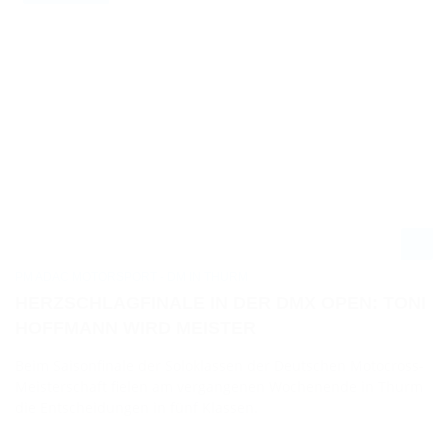
PM ADAC MOTORSPORT - DM IN THURM
HERZSCHLAGFINALE IN DER DMX OPEN: TONI
HOFFMANN WIRD MEISTER
Beim Saisonfinale der Soloklassen der Deutschen Motocross-
Meisterschaft fielen am vergangenen Wochenende in Thurm
die Entscheidungen in fünf Klassen.