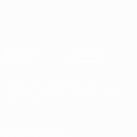
Cross Magazin
Triple Verlag GmbH
Mayener Straße 10
Alte Steige 22
D-50933 Köln
D-66440 Blieskastel
©2010-2026 Triple Verlag GmbH | Alle Rechte vorbehalten
Impressum
Datenschutzerklärung
Kontakt
AGB
Sitemap
Cookie-Einstellungen
Made with Passion for Motocross