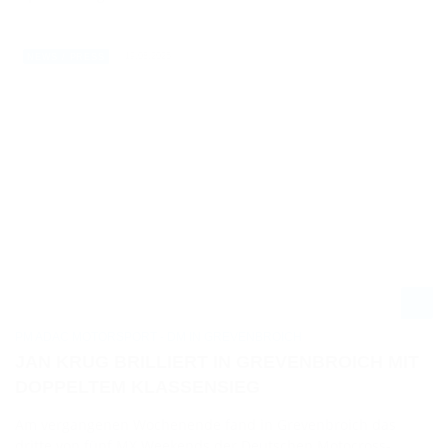
19.08.2025
NEWS / PRESS
PM ADAC MOTORSPORT - DM IN GREVENBROICH
JAN KRUG BRILLIERT IN GREVENBROICH MIT
DOPPELTEM KLASSENSIEG
Am vergangenen Wochenende fand in Grevenbroich das
dritte von fünf MX Weekends der Deutschen Motocross-