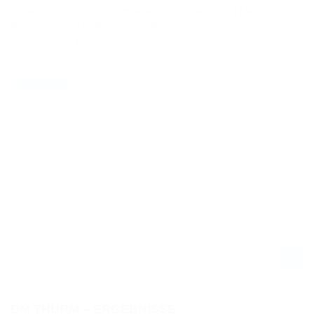
Soloklassen. Wie die Wettbewerbe auf der 1.430 Meter langen
Rennstrecke „An der Lindenallee“ endeten, haben wir für
euch in einer Ergebnisübersicht zusammengefasst.
28.09.2025
NEWS / NAT.
DEUTSCHE MOTOCROSS-MEISTERSCHAFT 2025 IN THURM - CROSS
FLASH
DM THURM – ERGEBNISSE