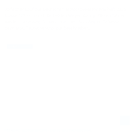
Vorletzter Lauf zur Deutschen Motocross-Meisterschaft 2025
Klasse 125 ccm und die beiden Meyer-Racing-Piloten fahren
wieder vorne weg. So kann man den Sonntag im Talkessel
beim MSC Teutschenthal gut beschreiben.
09.09.2025
NEWS / PRESS
PM ADAC MOTORSPORT - DM IN TEUTSCHENTHAL