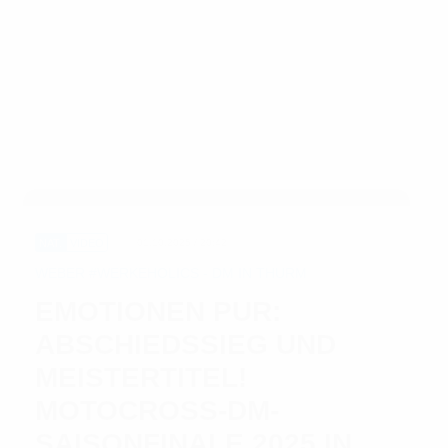
NAT.
VIDEO
01.10.2025 / 20:42
WEBER #WERKEHOLICS - DM IN THURM
EMOTIONEN PUR:
ABSCHIEDSSIEG UND
MEISTERTITEL!
MOTOCROSS-DM-
SAISONFINALE 2025 IN