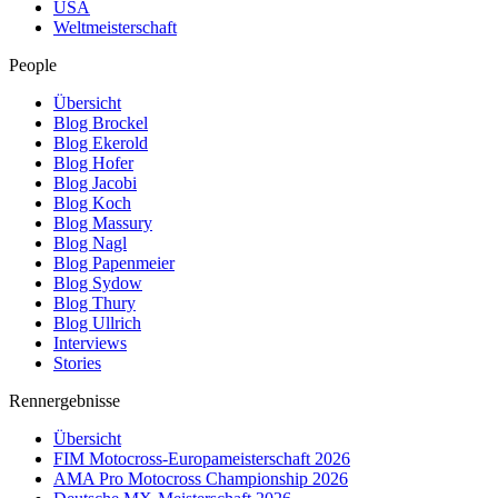
USA
Weltmeisterschaft
People
Übersicht
Blog Brockel
Blog Ekerold
Blog Hofer
Blog Jacobi
Blog Koch
Blog Massury
Blog Nagl
Blog Papenmeier
Blog Sydow
Blog Thury
Blog Ullrich
Interviews
Stories
Rennergebnisse
Übersicht
FIM Motocross-Europameisterschaft 2026
AMA Pro Motocross Championship 2026