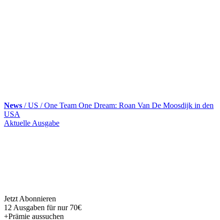
News
/ US / One Team One Dream: Roan Van De Moosdijk in den
USA
Skip
Aktuelle Ausgabe
to
content
Jetzt Abonnieren
12 Ausgaben für nur 70€
+Prämie aussuchen