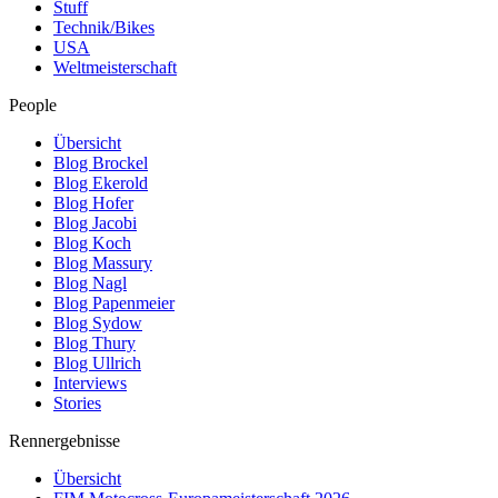
Stuff
Technik/Bikes
USA
Weltmeisterschaft
People
Übersicht
Blog Brockel
Blog Ekerold
Blog Hofer
Blog Jacobi
Blog Koch
Blog Massury
Blog Nagl
Blog Papenmeier
Blog Sydow
Blog Thury
Blog Ullrich
Interviews
Stories
Rennergebnisse
Übersicht