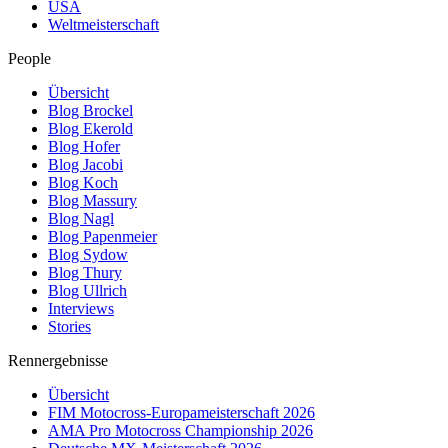
USA
Weltmeisterschaft
People
Übersicht
Blog Brockel
Blog Ekerold
Blog Hofer
Blog Jacobi
Blog Koch
Blog Massury
Blog Nagl
Blog Papenmeier
Blog Sydow
Blog Thury
Blog Ullrich
Interviews
Stories
Rennergebnisse
Übersicht
FIM Motocross-Europameisterschaft 2026
AMA Pro Motocross Championship 2026