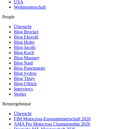
USA
Weltmeisterschaft
People
Übersicht
Blog Brockel
Blog Ekerold
Blog Hofer
Blog Jacobi
Blog Koch
Blog Massury
Blog Nagl
Blog Papenmeier
Blog Sydow
Blog Thury
Blog Ullrich
Interviews
Stories
Rennergebnisse
Übersicht
FIM Motocross-Europameisterschaft 2026
AMA Pro Motocross Championship 2026