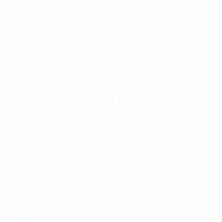
REGIO
VIDEO
17.10.2024 / 10:42
DAS ERSTE MAL
MOTOCROSS –
LANDESMEISTERSCHAFT
BEIM MSC HAMMA
WEITERLESEN
REGIO
VIDEO
17.08.2022 / 10:02