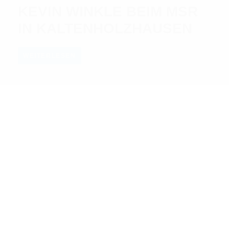
KEVIN WINKLE BEIM MSR
IN KALTENHOLZHAUSEN
WEITERLESEN
ALLE VIDEOS
Bei uns findest du die neusten Motocross und Supercross
Videos.
MIXED
PRESSE
CROSS FINALS
STUFF
TECHNIK/BIKES
REGIONAL
NATIONAL
INTERNATIONAL
USA