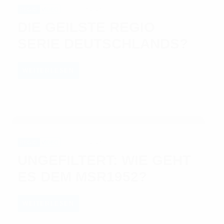
REGIO
VIDEO
30.04.2026 / 11:11
DIE GEILSTE REGIO
SERIE DEUTSCHLANDS?
WEITERLESEN
REGIO
VIDEO
31.10.2025 / 10:00
UNGEFILTERT: WIE GEHT
ES DEM MSR1952?
WEITERLESEN