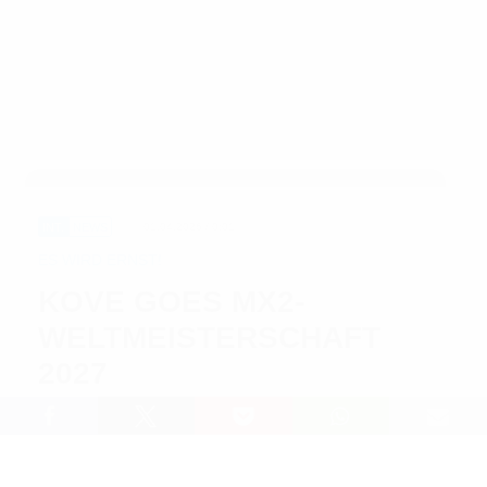
INT.
NEWS
01.04.2026 / 0:01
ES WIRD ERNST!
KOVE GOES MX2-
WELTMEISTERSCHAFT
2027
Lesedauer: 1 min